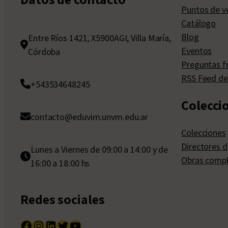
Puntos de v
Catálogo
Blog
Entre Ríos 1421, X5900AGI, Villa María,
Eventos
Córdoba
Preguntas f
RSS Feed de
+543534648245
Colecci
contacto@eduvim.unvm.edu.ar
Colecciones
Directores d
Lunes a Viernes de 09:00 a 14:00 y de
Obras compl
16:00 a 18:00 hs
Redes sociales
Facebook
Instagram
LinkedIn
Twitter
YouTube