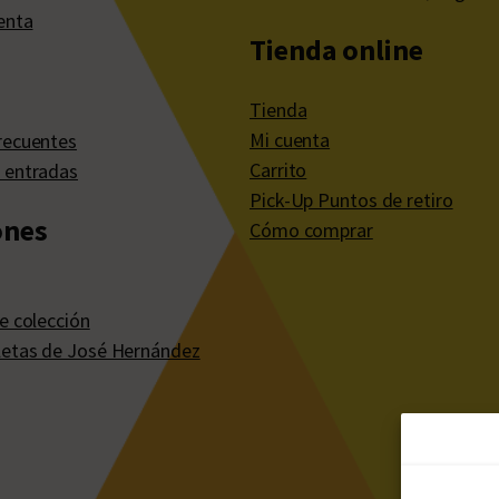
enta
Tienda online
Tienda
Mi cuenta
recuentes
Carrito
 entradas
Pick-Up Puntos de retiro
ones
Cómo comprar
e colección
etas de José Hernández