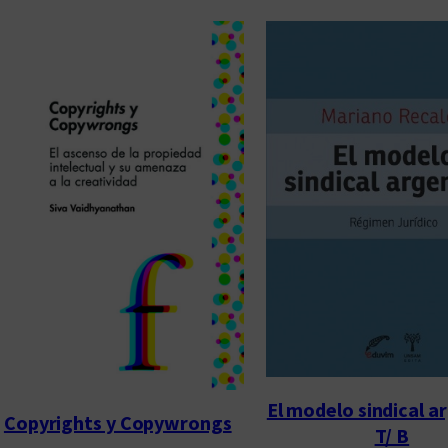
El modelo sindical a
Copyrights y Copywrongs
T/ B