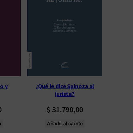
o y
¿Qué le dice Spinoza al
jurista?
0
$
31.790,00
o
Añadir al carrito