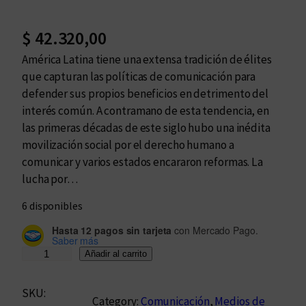
$
42.320,00
América Latina tiene una extensa tradición de élites
que capturan las políticas de comunicación para
defender sus propios beneficios en detrimento del
interés común. A contramano de esta tendencia, en
las primeras décadas de este siglo hubo una inédita
movilización social por el derecho humano a
comunicar y varios estados encararon reformas. La
lucha por…
6 disponibles
Hasta 12 pagos sin tarjeta
con Mercado Pago.
Saber más
¿
Añadir al carrito
C
ó
SKU:
Category:
Comunicación
, 
Medios de
m