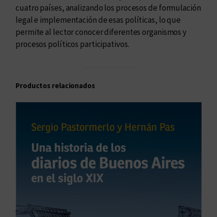
i
cuatro países, analizando los procesos de formulación
c
legal e implementación de esas políticas, lo que
a
permite al lector conocer diferentes organismos y
s
procesos políticos participativos.
d
e
c
Productos relacionados
o
m
u
n
i
c
a
c
i
ó
n