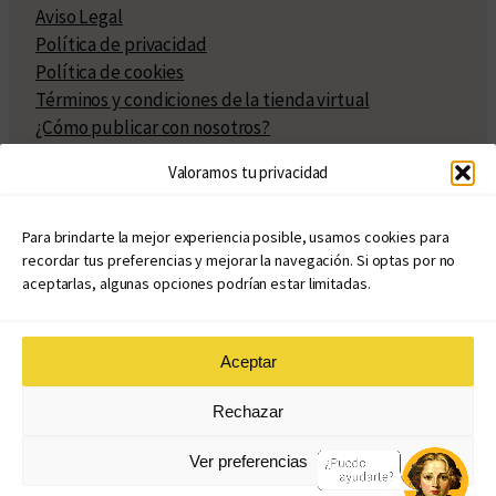
Aviso Legal
Política de privacidad
Política de cookies
Términos y condiciones de la tienda virtual
¿Cómo publicar con nosotros?
Compra y venta de derechos
Valoramos tu privacidad
Políticas de publicación
Facturación
Políticas de coedición
Para brindarte la mejor experiencia posible, usamos cookies para
recordar tus preferencias y mejorar la navegación. Si optas por no
Atribuciones
aceptarlas, algunas opciones podrían estar limitadas.
Aceptar
© Copyright 2020 – 2026
Rechazar
eduvim.com.ar
| Todos los derechos reservados
Ver preferencias
Diseño web: Llama Creativa