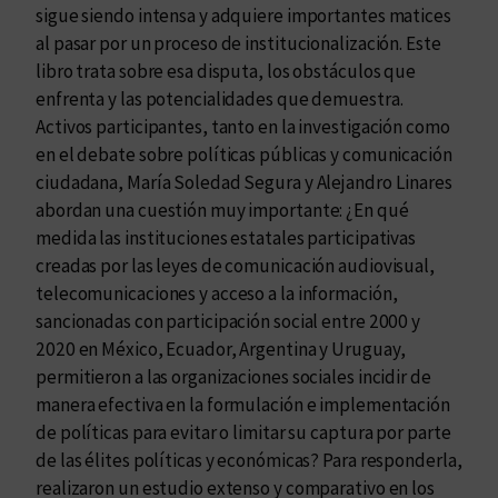
e
sigue siendo intensa y adquiere importantes matices
s
al pasar por un proceso de institucionalización. Este
c
libro trata sobre esa disputa, los obstáculos que
a
enfrenta y las potencialidades que demuestra.
p
Activos participantes, tanto en la investigación como
t
en el debate sobre políticas públicas y comunicación
u
ciudadana, María Soledad Segura y Alejandro Linares
r
abordan una cuestión muy importante: ¿En qué
e
medida las instituciones estatales participativas
n
creadas por las leyes de comunicación audiovisual,
l
telecomunicaciones y acceso a la información,
a
sancionadas con participación social entre 2000 y
s
2020 en México, Ecuador, Argentina y Uruguay,
p
permitieron a las organizaciones sociales incidir de
o
manera efectiva en la formulación e implementación
l
de políticas para evitar o limitar su captura por parte
í
de las élites políticas y económicas? Para responderla,
t
realizaron un estudio extenso y comparativo en los