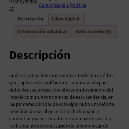
97898769985
Comunicación
, 
Política
o
29
e
Descripción
Libro digital
v
i
Información adicional
Valoraciones (0)
t
a
r
Descripción
q
u
e
América Latina tiene una extensa tradición de élites
l
que capturan las políticas de comunicación para
a
defender sus propios beneficios en detrimento del
s
interés común. A contramano de esta tendencia, en
é
las primeras décadas de este siglo hubo una inédita
l
movilización social por el derecho humano a
i
comunicar y varios estados encararon reformas. La
t
lucha por la democratización de la comunicación