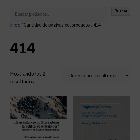
B
Buscar
u
Inicio
/ Cantidad de páginas del producto / 414
s
c
414
a
r
Mostrando los 2
O
resultados
r
d
e
n
a
d
o