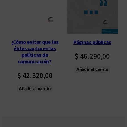
p
o
r
l
o
s
¿Cómo evitar que las
Páginas públicas
ú
élites capturen las
l
$
46.290,00
políticas de
t
comunicación?
i
Añadir al carrito
$
42.320,00
m
o
s
Añadir al carrito