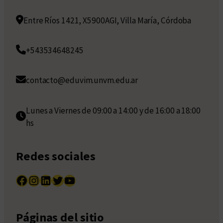
Entre Ríos 1421, X5900AGI, Villa María, Córdoba
+543534648245
contacto@eduvim.unvm.edu.ar
Lunes a Viernes de 09:00 a 14:00 y de 16:00 a 18:00
hs
Redes sociales
Facebook
Instagram
LinkedIn
Twitter
YouTube
Páginas del sitio