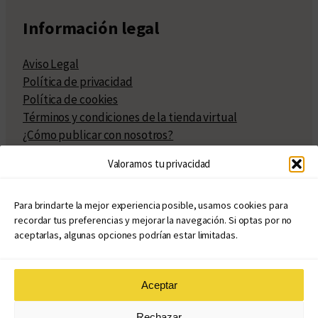
Información legal
Aviso Legal
Política de privacidad
Política de cookies
Términos y condiciones de la tienda virtual
¿Cómo publicar con nosotros?
Compra y venta de derechos
Valoramos tu privacidad
Políticas de publicación
Facturación
Políticas de coedición
Para brindarte la mejor experiencia posible, usamos cookies para
recordar tus preferencias y mejorar la navegación. Si optas por no
Atribuciones
aceptarlas, algunas opciones podrían estar limitadas.
Aceptar
© Copyright 2020 – 2026
Rechazar