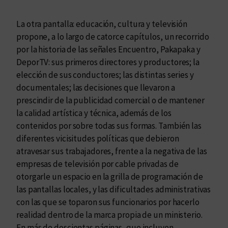
l
a
La otra pantalla: educación, cultura y televisión
c
propone, a lo largo de catorce capítulos, un recorrido
a
por la historia de las señales Encuentro, Pakapaka y
n
DeporTV: sus primeros directores y productores; la
t
elección de sus conductores; las distintas series y
i
documentales; las decisiones que llevaron a
d
prescindir de la publicidad comercial o de mantener
a
la calidad artística y técnica, además de los
d
contenidos por sobre todas sus formas. También las
diferentes vicisitudes políticas que debieron
atravesar sus trabajadores, frente a la negativa de las
empresas de televisión por cable privadas de
otorgarle un espacio en la grilla de programación de
las pantallas locales, y las dificultades administrativas
con las que se toparon sus funcionarios por hacerlo
realidad dentro de la marca propia de un ministerio.
En más de doscientas páginas, que incluyen