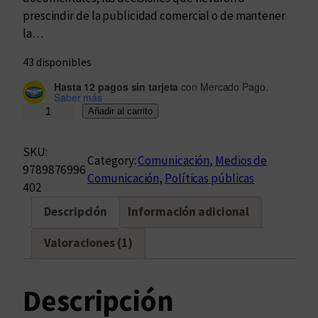
prescindir de la publicidad comercial o de mantener
la…
43 disponibles
Hasta 12 pagos sin tarjeta
con Mercado Pago.
Saber más
L
Añadir al carrito
a
o
SKU:
Category:
Comunicación
, 
Medios de
t
9789876996
Comunicación
, 
Políticas públicas
r
402
a
Descripción
Información adicional
p
a
Valoraciones (1)
n
t
a
Descripción
l