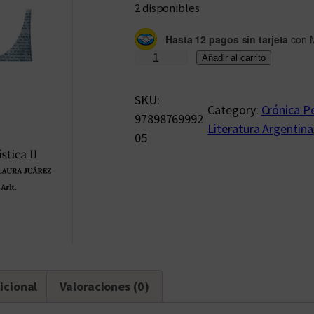
2 disponibles
Hasta 12 pagos sin tarjeta
con 
A
Añadir al carrito
r
l
SKU:
Category:
Crónica Pe
t
97898769992
Literatura Argentina
a
05
n
t
e
s
d
e
A
icional
Valoraciones (0)
r
l