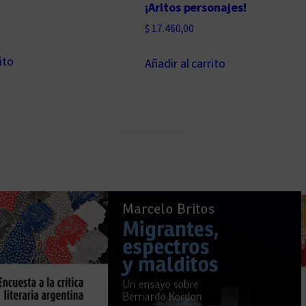
¡Arltos personajes!
$
17.460,00
ito
Añadir al carrito