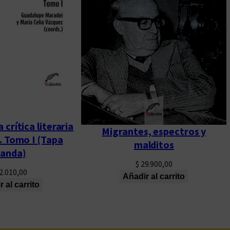
 crítica literaria
Migrantes, espectros y
. Tomo I (Tapa
malditos
landa)
$
29.900,00
2.010,00
Añadir al carrito
 al carrito