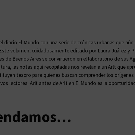
t
e
n
E
l
el diario El Mundo con una serie de crónicas urbanas que aún 
M
a. Este volumen, cuidadosamente editado por Laura Juárez y 
u
les de Buenos Aires se convirtieron en el laboratorio de sus 
n
atura, las notas aquí recopiladas nos revelan a un Arlt que ap
d
tituyen tesoro para quienes buscan comprender los orígenes
o
uevos lectores. Arlt antes de Arlt en El Mundo es la oportunid
(
1
9
2
mendamos…
8
)
c