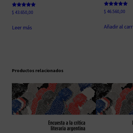
Valorado
$
46.560,00
Valorado
$
43.650,00
con
con
5.00
5.00
de 5
de 5
Añadir al carr
Leer más
Productos relacionados