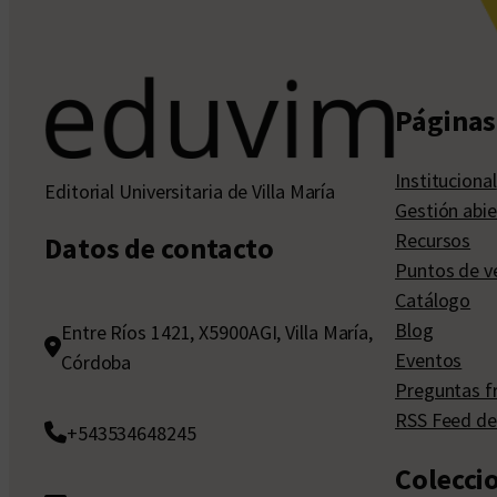
Páginas 
Institucional
Editorial Universitaria de Villa María
Gestión abie
Recursos
Datos de contacto
Puntos de v
Catálogo
Blog
Entre Ríos 1421, X5900AGI, Villa María,
Eventos
Córdoba
Preguntas f
RSS Feed de
+543534648245
Colecci