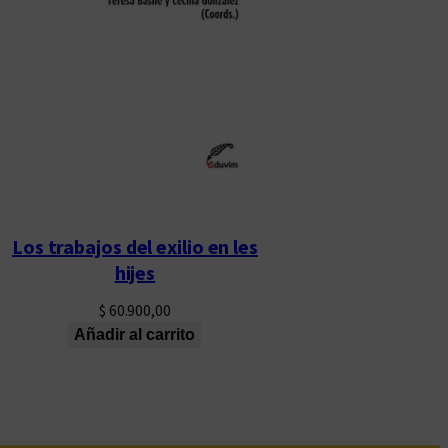
Los trabajos del exilio en les
hijes
$
60.900,00
Añadir al carrito