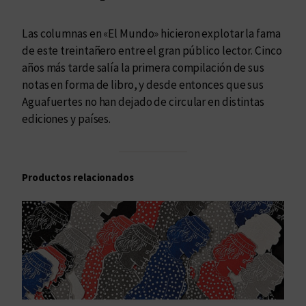
n
a
Las columnas en «El Mundo» hicieron explotar la fama
j
de este treintañero entre el gran público lector. Cinco
e
años más tarde salía la primera compilación de sus
s
notas en forma de libro, y desde entonces que sus
!
Aguafuertes no han dejado de circular en distintas
c
ediciones y países.
a
n
t
Productos relacionados
i
d
a
d