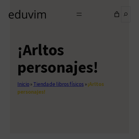
Buscar
¡Arltos
personajes!
Inicio
»
Tienda de libros físicos
»
¡Arltos
personajes!