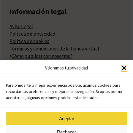
Información legal
Aviso Legal
Política de privacidad
Política de cookies
Términos y condiciones de la tienda virtual
¿Cómo publicar con nosotros?
Compra y venta de derechos
Valoramos tu privacidad
Políticas de publicación
Facturación
Políticas de coedición
Para brindarte la mejor experiencia posible, usamos cookies para
recordar tus preferencias y mejorar la navegación. Si optas por no
Atribuciones
aceptarlas, algunas opciones podrían estar limitadas.
Aceptar
© Copyright 2020 – 2026
Rechazar