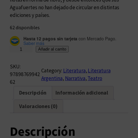
Aguafuertes no han dejado de circular en distintas
ediciones y países.
62 disponibles
Hasta 12 pagos sin tarjeta
con Mercado Pago.
Saber más
¡
Añadir al carrito
A
r
SKU:
Category:
Literatura
, 
Literatura
l
97898769942
Argentina
, 
Narrativa
, 
Teatro
t
62
o
Descripción
Información adicional
s
p
Valoraciones (0)
e
r
s
Descripción
o