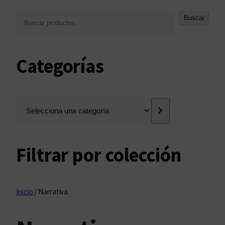
B
Buscar
u
s
c
Categorías
a
r
S
e
l
e
Filtrar por colección
c
c
i
o
Inicio
/ Narrativa
n
a