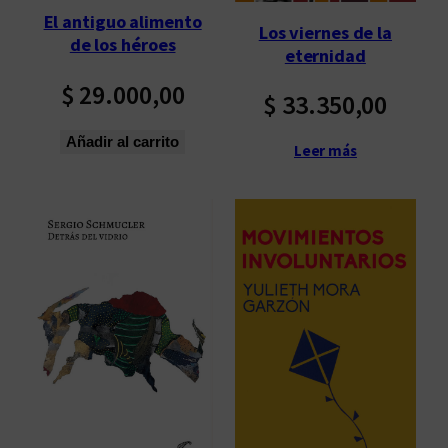
ú
El antiguo alimento
Los viernes de la
l
de los héroes
eternidad
t
$
29.000,00
i
$
33.350,00
m
o
Añadir al carrito
Leer más
s