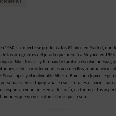
aciones (0)
d
e
s
c
a
n
t
n 1930, su muerte se produjo a los 61 años en Madrid, donde s
i
Uno de los integrantes del jurado que premió a Moyano en 195
d
adujo a Rilke, Novalis y Rimbaud y también escribió poesía), ge
a
oques, el de la modernidad es uno de ellos, mantienen incól
d
 Sosa López y el inolvidable Alberto Burnichón (quien le publ
ersonajes, en su topografía, en sus cruciales espacios barria
 con espontaneidad no exenta de ironía, en todos estos asp
afinidades que no necesitan aclarar que lo son.