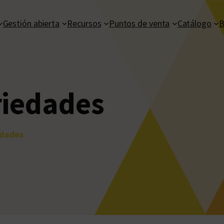
Gestión abierta
Recursos
Puntos de venta
Catálogo
B
riedades
edades