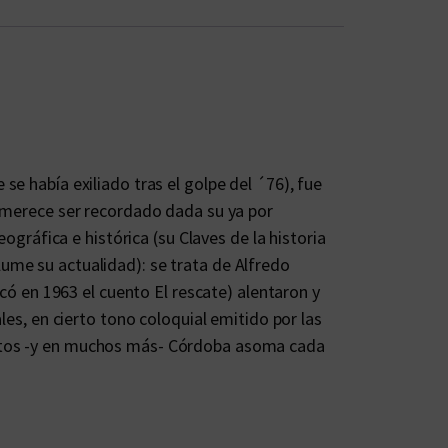
e había exiliado tras el golpe del ´76), fue
8 merece ser recordado dada su ya por
ográfica e histórica (su Claves de la historia
ume su actualidad): se trata de Alfredo
icó en 1963 el cuento El rescate) alentaron y
les, en cierto tono coloquial emitido por las
ectos -y en muchos más- Córdoba asoma cada