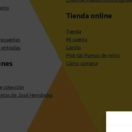
enta
Tienda online
Tienda
Mi cuenta
recuentes
Carrito
 entradas
Pick-Up Puntos de retiro
ones
Cómo comprar
e colección
etas de José Hernández