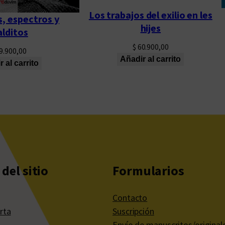
Los trabajos del exilio en les
, espectros y
hijes
lditos
$
60.900,00
9.900,00
Añadir al carrito
 al carrito
del sitio
Formularios
Contacto
rta
Suscripción
Envío de manuscritos/original