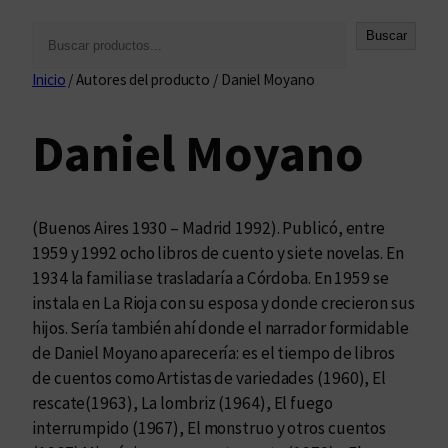
B
Buscar
u
Inicio
/ Autores del producto / Daniel Moyano
s
c
Daniel Moyano
a
r
(Buenos Aires 1930 – Madrid 1992). Publicó, entre
1959 y 1992 ocho libros de cuento y siete novelas. En
1934 la familia se trasladaría a Córdoba. En 1959 se
instala en La Rioja con su esposa y donde crecieron sus
hijos. Sería también ahí donde el narrador formidable
de Daniel Moyano aparecería: es el tiempo de libros
de cuentos como Artistas de variedades (1960), El
rescate(1963), La lombriz (1964), El fuego
interrumpido (1967), El monstruo y otros cuentos