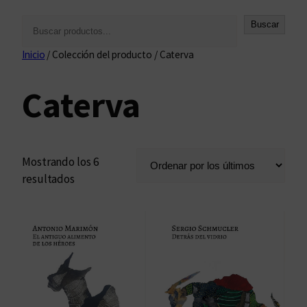
B
Buscar
u
Inicio
/ Colección del producto / Caterva
s
c
Caterva
a
r
Mostrando los 6
O
resultados
r
d
e
n
a
d
o