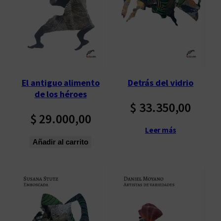
p
o
r
l
o
s
ú
El antiguo alimento
Detrás del vidrio
l
de los héroes
$
33.350,00
t
$
29.000,00
i
m
Leer más
o
Añadir al carrito
s