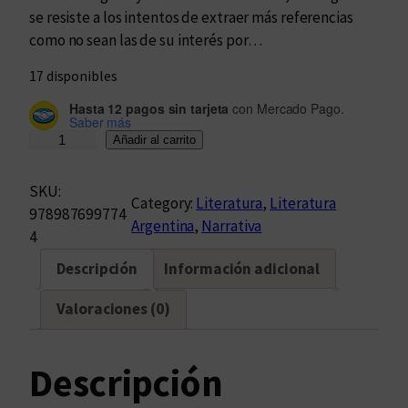
se resiste a los intentos de extraer más referencias
como no sean las de su interés por…
17 disponibles
Hasta 12 pagos sin tarjeta
con Mercado Pago.
Saber más
E
Añadir al carrito
m
b
SKU:
Category:
Literatura
, 
Literatura
o
978987699774
Argentina
, 
Narrativa
s
4
c
Descripción
Información adicional
a
d
Valoraciones (0)
a
c
a
Descripción
n