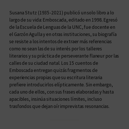
t
i
Susana Stutz (1935-2021) publicó un solo libro a lo
d
largo de su vida: Emboscada, editado en 1998. Egresó
a
de la Escuela de Lenguas de la UNC, fue docente en
d
el Garzón Agulla y en otras instituciones, su biografía
se resiste a los intentos de extraer más referencias
como no sean las de su interés por los talleres
literarios y su práctica de perseverante flaneur por las
calles de su ciudad natal. Los 15 cuentos de
Emboscada entregan quizás fragmentos de
experiencias propias que su escritura literaria
prefiere introducirlos elípticamente. Sin embargo,
cada uno de ellos, con sus frases elaboradas y hasta
apacibles, insinúa situaciones límites, incluso
trasfondos que dejan oír imprevistas resonancias.