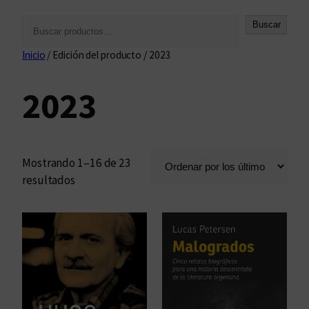
B
Buscar
u
Inicio
/ Edición del producto / 2023
s
c
2023
a
r
Mostrando 1–16 de 23
O
resultados
r
d
e
n
a
d
o