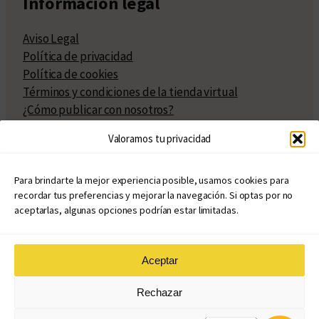
Información legal
Aviso Legal
Política de privacidad
Política de cookies
Términos y condiciones de la tienda virtual
¿Cómo publicar con nosotros?
Compra y venta de derechos
Valoramos tu privacidad
Políticas de publicación
Facturación
Políticas de coedición
Para brindarte la mejor experiencia posible, usamos cookies para
recordar tus preferencias y mejorar la navegación. Si optas por no
Atribuciones
aceptarlas, algunas opciones podrían estar limitadas.
Aceptar
© Copyright 2020 – 2026
Rechazar
eduvim.com.ar
| Todos los derechos reservados