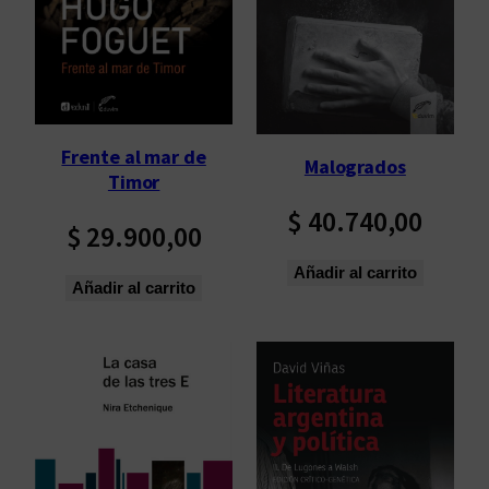
p
o
r
l
o
s
Frente al mar de
Malogrados
ú
Timor
l
$
40.740,00
$
29.900,00
t
i
Añadir al carrito
m
Añadir al carrito
o
s