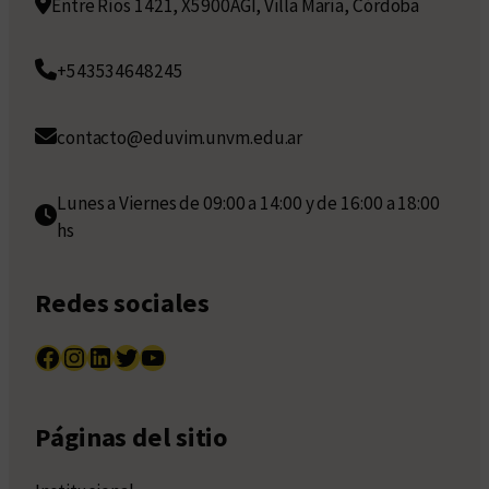
Entre Ríos 1421, X5900AGI, Villa María, Córdoba
+543534648245
contacto@eduvim.unvm.edu.ar
Lunes a Viernes de 09:00 a 14:00 y de 16:00 a 18:00
hs
Redes sociales
Facebook
Instagram
LinkedIn
Twitter
YouTube
Páginas del sitio