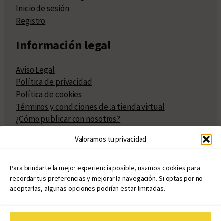
Inicio de sesión
Registro
Información legal
Aviso Legal
Política de privacidad
Política de cookies
Términos y condiciones de la tienda virtual
¿Cómo publicar con nosotros?
Compra y venta de derechos
Valoramos tu privacidad
Políticas de publicación
Facturación
Políticas de coedición
Para brindarte la mejor experiencia posible, usamos cookies para
recordar tus preferencias y mejorar la navegación. Si optas por no
Atribuciones
aceptarlas, algunas opciones podrían estar limitadas.