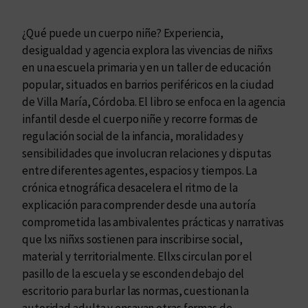
c
u
¿Qué puede un cuerpo niñe? Experiencia,
e
desigualdad y agencia explora las vivencias de niñxs
r
en una escuela primaria y en un taller de educación
p
popular, situados en barrios periféricos en la ciudad
o
de Villa María, Córdoba. El libro se enfoca en la agencia
n
infantil desde el cuerpo niñe y recorre formas de
i
regulación social de la infancia, moralidades y
ñ
sensibilidades que involucran relaciones y disputas
e
entre diferentes agentes, espacios y tiempos. La
?
crónica etnográfica desacelera el ritmo de la
c
explicación para comprender desde una autoría
a
comprometida las ambivalentes prácticas y narrativas
n
que lxs niñxs sostienen para inscribirse social,
t
material y territorialmente. Ellxs circulan por el
i
pasillo de la escuela y se esconden debajo del
d
escritorio para burlar las normas, cuestionan la
a
autoridad adulta y ensayan otras formas de