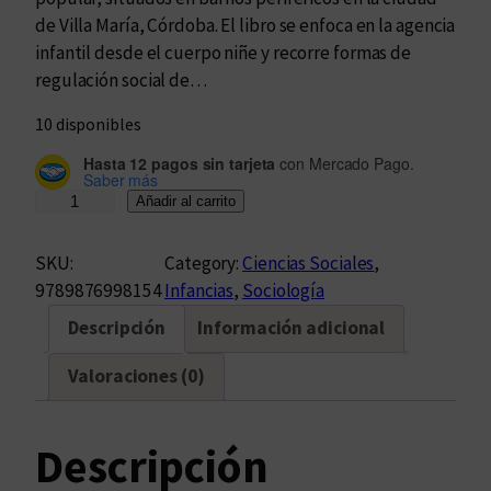
de Villa María, Córdoba. El libro se enfoca en la agencia
infantil desde el cuerpo niñe y recorre formas de
regulación social de…
10 disponibles
Hasta 12 pagos sin tarjeta
con Mercado Pago.
Saber más
¿
Añadir al carrito
Q
u
SKU:
Category:
Ciencias Sociales
, 
é
9789876998154
Infancias
, 
Sociología
p
Descripción
Información adicional
u
e
Valoraciones (0)
d
e
u
Descripción
n