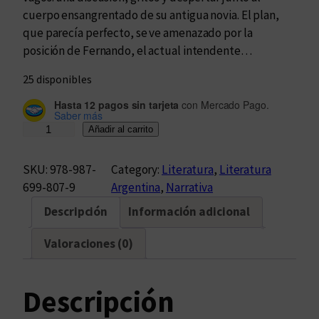
cuerpo ensangrentado de su antigua novia. El plan,
que parecía perfecto, se ve amenazado por la
posición de Fernando, el actual intendente…
25 disponibles
Hasta 12 pagos sin tarjeta
con Mercado Pago.
Saber más
M
Añadir al carrito
o
r
SKU:
978-987-
Category:
Literatura
, 
Literatura
i
699-807-9
Argentina
, 
Narrativa
r
Descripción
Información adicional
s
e
Valoraciones (0)
s
e
r
Descripción
á