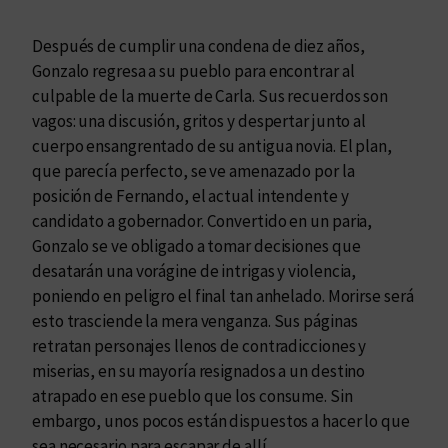
e
s
Después de cumplir una condena de diez años,
t
Gonzalo regresa a su pueblo para encontrar al
o
culpable de la muerte de Carla. Sus recuerdos son
c
vagos: una discusión, gritos y despertar junto al
a
cuerpo ensangrentado de su antigua novia. El plan,
n
que parecía perfecto, se ve amenazado por la
t
posición de Fernando, el actual intendente y
i
candidato a gobernador. Convertido en un paria,
d
Gonzalo se ve obligado a tomar decisiones que
a
desatarán una vorágine de intrigas y violencia,
d
poniendo en peligro el final tan anhelado. Morirse será
esto trasciende la mera venganza. Sus páginas
retratan personajes llenos de contradicciones y
miserias, en su mayoría resignados a un destino
atrapado en ese pueblo que los consume. Sin
embargo, unos pocos están dispuestos a hacer lo que
sea necesario para escapar de allí.