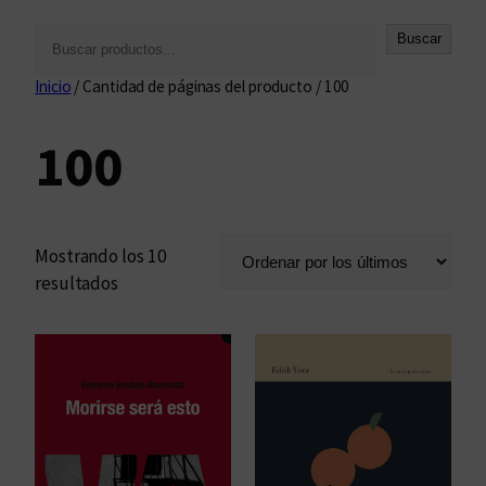
B
Buscar
u
Inicio
/ Cantidad de páginas del producto / 100
s
c
100
a
r
Mostrando los 10
O
resultados
r
d
e
n
a
d
o