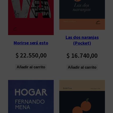
p
o
r
l
o
s
Las dos naranjas
ú
Morirse será esto
(Pocket)
l
t
$
22.550,00
$
16.740,00
i
m
Añadir al carrito
Añadir al carrito
o
s