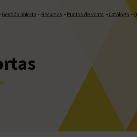
Gestión abierta
Recursos
Puntos de venta
Catálogo
B
ortas
as