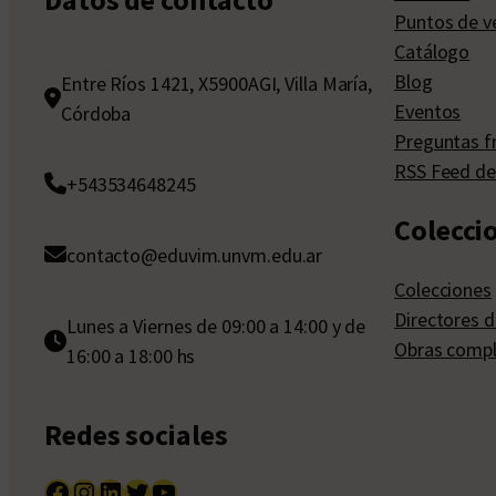
Puntos de v
Catálogo
Blog
Entre Ríos 1421, X5900AGI, Villa María,
Eventos
Córdoba
Preguntas f
RSS Feed de
+543534648245
Colecci
contacto@eduvim.unvm.edu.ar
Colecciones
Directores d
Lunes a Viernes de 09:00 a 14:00 y de
Obras compl
16:00 a 18:00 hs
Redes sociales
Facebook
Instagram
LinkedIn
Twitter
YouTube