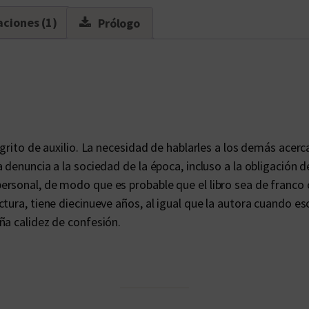
c
aciones (1)
Prólogo
a
n
t
i
d
a
d
 grito de auxilio. La necesidad de hablarles a los demás acer
 denuncia a la sociedad de la época, incluso a la obligación d
rsonal, de modo que es probable que el libro sea de franco 
ra, tiene diecinueve años, al igual que la autora cuando escri
ña calidez de confesión.