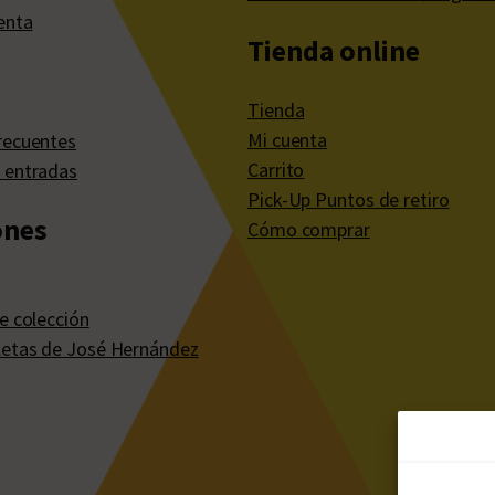
enta
Tienda online
Tienda
Mi cuenta
recuentes
Carrito
 entradas
Pick-Up Puntos de retiro
ones
Cómo comprar
e colección
etas de José Hernández