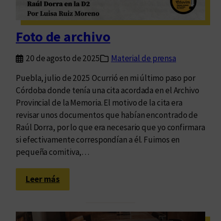
s
r
e
Foto de archivo
u
n
20 de agosto de 2025
Material de prensa
i
d
Puebla, julio de 2025 Ocurrió en mi último paso por
a
Córdoba donde tenía una cita acordada en el Archivo
s
Provincial de la Memoria. El motivo de la cita era
d
revisar unos documentos que habían encontrado de
e
Raúl Dorra, por lo que era necesario que yo confirmara
D
si efectivamente correspondían a él. Fuimos en
o
pequeña comitiva,…
r
r
:
Leer más
a
F
:
o
u
t