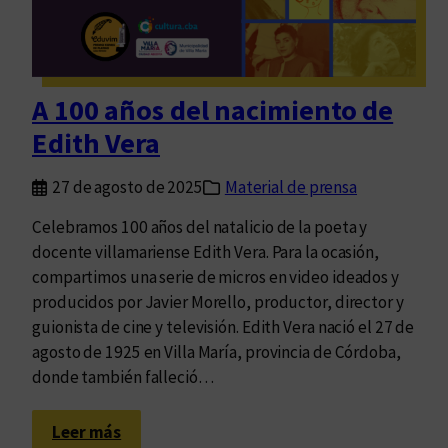
e
P
s
o
e
s
n
i
A 100 años del nacimiento de
t
b
Edith Vera
ó
i
“
l
27 de agosto de 2025
Material de prensa
M
i
e
d
Celebramos 100 años del natalicio de la poeta y
a
a
docente villamariense Edith Vera. Para la ocasión,
t
d
compartimos una serie de micros en video ideados y
r
e
producidos por Javier Morello, productor, director y
a
s
guionista de cine y televisión. Edith Vera nació el 27 de
v
agosto de 1925 en Villa María, provincia de Córdoba,
e
donde también falleció…
s
a
:
Leer más
b