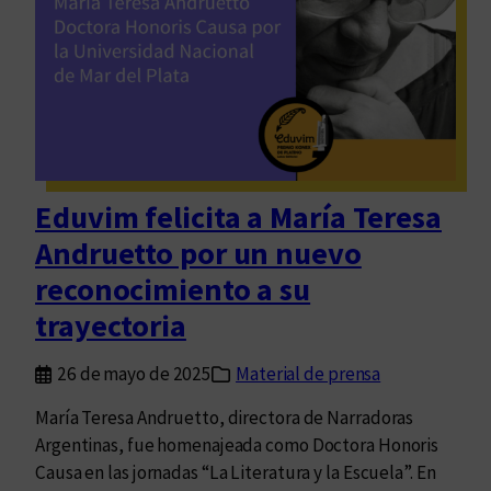
s
p
e
n
d
e
n
l
Eduvim felicita a María Teresa
a
Andruetto por un nuevo
s
J
reconocimiento a su
o
trayectoria
r
n
26 de mayo de 2025
Material de prensa
a
d
María Teresa Andruetto, directora de Narradoras
a
Argentinas, fue homenajeada como Doctora Honoris
s
Causa en las jornadas “La Literatura y la Escuela”. En