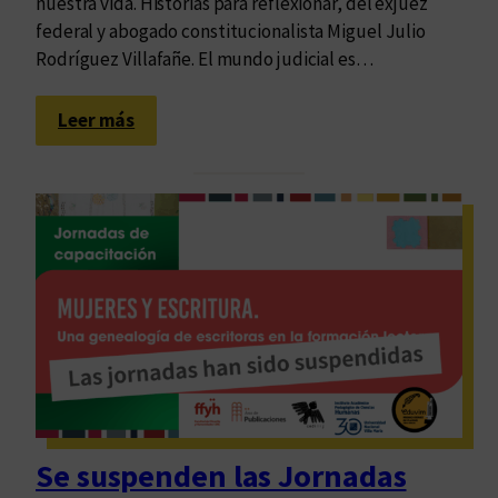
nuestra vida. Historias para reflexionar, del exjuez
federal y abogado constitucionalista Miguel Julio
Rodríguez Villafañe. El mundo judicial es…
:
Leer más
E
l
r
i
t
m
o
d
e
l
m
u
Se suspenden las Jornadas
n