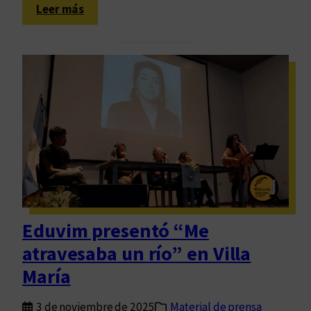
:
e
Leer más
L
s
o
e
s
e
m
s
o
c
m
r
e
i
n
b
t
e
o
s
d
Eduvim presentó “Me
e
atravesaba un río” en Villa
l
a
María
H
i
3 de noviembre de 2025
Material de prensa