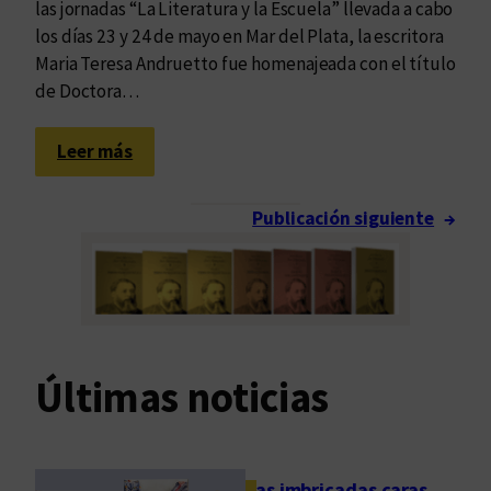
“
las jornadas “La Literatura y la Escuela” llevada a cabo
M
los días 23 y 24 de mayo en Mar del Plata, la escritora
u
Maria Teresa Andruetto fue homenajeada con el título
j
de Doctora…
e
r
:
Leer más
e
E
s
d
Publicación siguiente
→
y
u
E
v
s
i
c
m
r
f
i
e
Últimas noticias
t
l
u
i
r
c
a
i
Las imbricadas caras