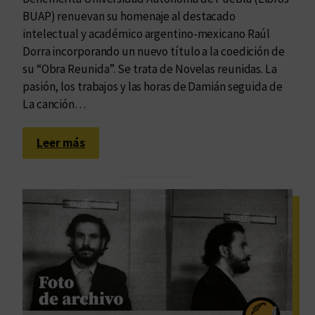
n
a
BUAP) renuevan su homenaje al destacado
t
intelectual y académico argentino-mexicano Raúl
o
Dorra incorporando un nuevo título a la coedición de
d
su “Obra Reunida”. Se trata de Novelas reunidas. La
e
pasión, los trabajos y las horas de Damián seguida de
E
La canción…
d
i
:
Leer más
t
L
h
a
V
s
e
n
r
o
a
v
e
l
a