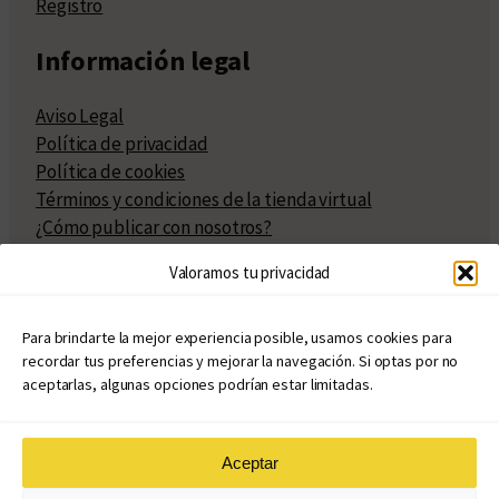
Registro
Información legal
Aviso Legal
Política de privacidad
Política de cookies
Términos y condiciones de la tienda virtual
¿Cómo publicar con nosotros?
Compra y venta de derechos
Valoramos tu privacidad
Políticas de publicación
Facturación
Políticas de coedición
Para brindarte la mejor experiencia posible, usamos cookies para
recordar tus preferencias y mejorar la navegación. Si optas por no
Atribuciones
aceptarlas, algunas opciones podrían estar limitadas.
Aceptar
© Copyright 2020 – 2026