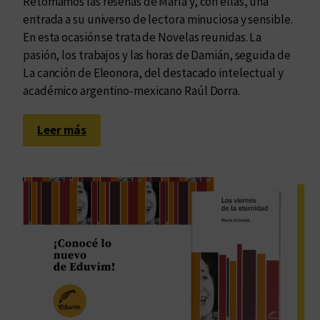
Retomamos las reseñas de María y, con ellas, una
entrada a su universo de lectora minuciosa y sensible.
En esta ocasión se trata de Novelas reunidas. La
pasión, los trabajos y las horas de Damián, seguida de
La canción de Eleonora, del destacado intelectual y
académico argentino-mexicano Raúl Dorra.
:
Leer más
L
a
i
n
f
i
n
i
t
u