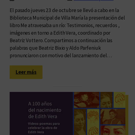
s
El pasado jueves 23 de octubre se llevó a cabo en la
t
Biblioteca Municipal de Villa María la presentación del
o
libro Me atravesaba un río: Testimonios, recuerdos ,
r
imágenes en torno a Edith Vera, coordinado por
i
Beatriz Vottero. Compartimos a continuación las
a
palabras que Beatriz Bixio y Aldo Parfeniuk
y
pronunciaron con motivo del lanzamiento del…
s
u
:
s
Leer más
E
r
d
e
u
l
v
a
i
t
m
o
p
s
r
.