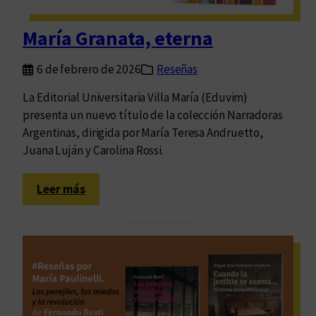
d
q
María Granata, eterna
u
e
6 de febrero de 2026
Reseñas
p
u
La Editorial Universitaria Villa María (Eduvim)
e
presenta un nuevo título de la colección Narradoras
d
Argentinas, dirigida por María Teresa Andruetto,
e
Juana Luján y Carolina Rossi.
v
i
:
Leer más
s
M
l
a
u
r
m
í
b
a
r
G
a
r