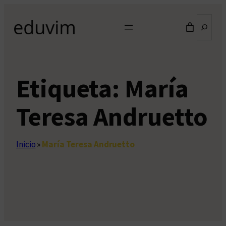
Saltar
Buscar
al
contenido
Etiqueta:
María
Teresa Andruetto
Inicio
»
María Teresa Andruetto