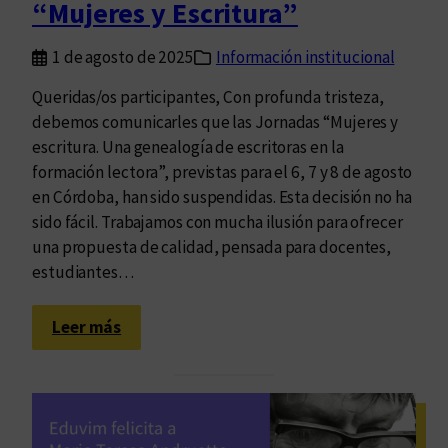
“Mujeres y Escritura”
d
o
1 de agosto de 2025
Información institucional
a
n
Queridas/os participantes, Con profunda tristeza,
t
debemos comunicarles que las Jornadas “Mujeres y
e
escritura. Una genealogía de escritoras en la
u
formación lectora”, previstas para el 6, 7 y 8 de agosto
n
en Córdoba, han sido suspendidas. Esta decisión no ha
j
sido fácil. Trabajamos con mucha ilusión para ofrecer
u
una propuesta de calidad, pensada para docentes,
e
estudiantes…
z
:
Leer más
S
e
s
u