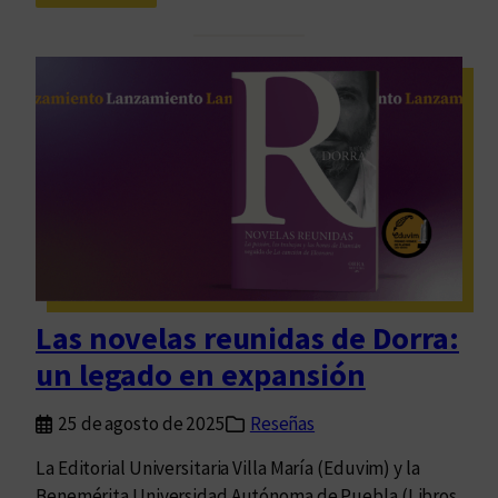
A
a
1
u
0
n
0
r
a
í
ñ
o
o
”
s
e
d
n
e
V
l
i
n
l
Las novelas reunidas de Dorra:
a
l
un legado en expansión
c
a
i
M
25 de agosto de 2025
Reseñas
m
a
i
r
La Editorial Universitaria Villa María (Eduvim) y la
e
í
Benemérita Universidad Autónoma de Puebla (Libros