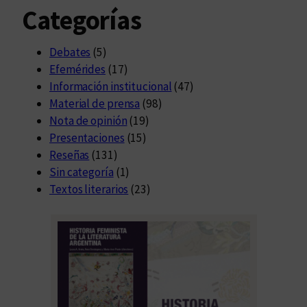
Categorías
e
c
t
Debates
(5)
o
Efemérides
(17)
r
Información institucional
(47)
i
Material de prensa
(98)
a
Nota de opinión
(19)
Presentaciones
(15)
Reseñas
(131)
Sin categoría
(1)
Textos literarios
(23)