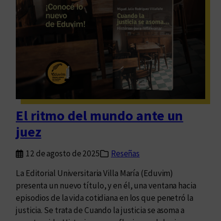
n
o
l
d
e
e
g
a
a
r
d
c
o
h
e
i
n
v
El ritmo del mundo ante un
e
o
x
juez
p
a
12 de agosto de 2025
Reseñas
n
La Editorial Universitaria Villa María (Eduvim)
s
presenta un nuevo título, y en él, una ventana hacia
i
episodios de la vida cotidiana en los que penetró la
ó
justicia. Se trata de Cuando la justicia se asoma a
n