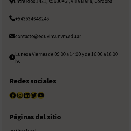
Entre Ríos 1421, X5900AGI, Villa María, Córdoba
+543534648245
contacto@eduvim.unvm.edu.ar
Lunes a Viernes de 09:00 a 14:00 y de 16:00 a 18:00
hs
Redes sociales
Facebook
Instagram
LinkedIn
Twitter
YouTube
Páginas del sitio