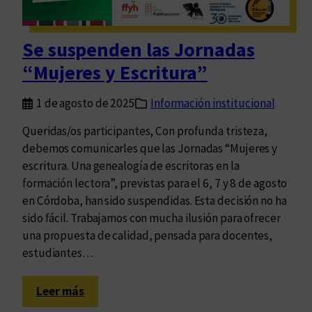
u
e
v
Se suspenden las Jornadas
a
“Mujeres y Escritura”
c
a
1 de agosto de 2025
Información institucional
r
t
Queridas/os participantes, Con profunda tristeza,
o
debemos comunicarles que las Jornadas “Mujeres y
g
escritura. Una genealogía de escritoras en la
r
formación lectora”, previstas para el 6, 7 y 8 de agosto
a
en Córdoba, han sido suspendidas. Esta decisión no ha
f
sido fácil. Trabajamos con mucha ilusión para ofrecer
í
una propuesta de calidad, pensada para docentes,
a
estudiantes…
d
e
:
Leer más
l
S