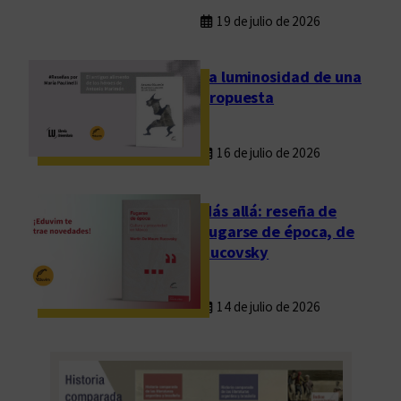
u
19 de julio de 2026
r
a
La luminosidad de una
”
propuesta
16 de julio de 2026
Más allá: reseña de
Fugarse de época, de
Rucovsky
14 de julio de 2026