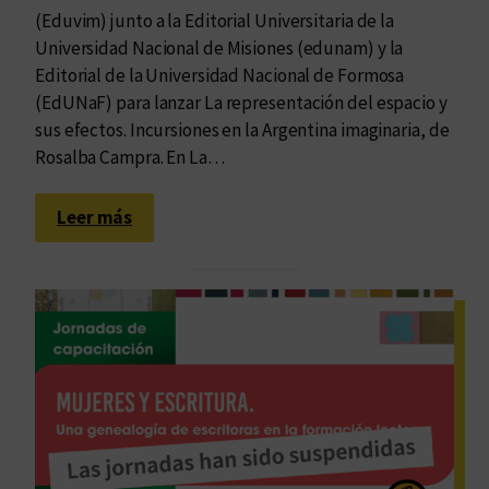
(Eduvim) junto a la Editorial Universitaria de la
Universidad Nacional de Misiones (edunam) y la
Editorial de la Universidad Nacional de Formosa
(EdUNaF) para lanzar La representación del espacio y
sus efectos. Incursiones en la Argentina imaginaria, de
Rosalba Campra. En La…
:
Leer más
H
a
c
i
a
u
n
a
n