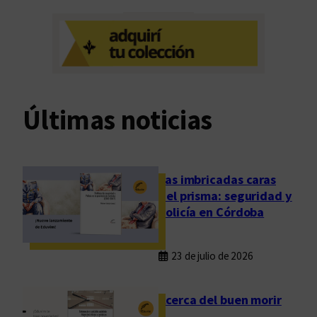
o
e
s
s
e
u
s
s
p
p
a
e
c
Últimas noticias
n
i
d
o
e
s
n
Las imbricadas caras
l
del prisma: seguridad y
a
policía en Córdoba
s
J
23 de julio de 2026
o
r
n
Acerca del buen morir
a