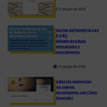
d
23 de julio de 2026
a
s
“
M
Eduvim defiende la Ley
u
25.542:
bibliodiversidad,
j
federalismo y
e
conocimiento
r
e
s
22 de julio de 2026
y
E
Todas las memorias
s
que somos:
c
conversamos con Clara
r
Klimovsky
i
t