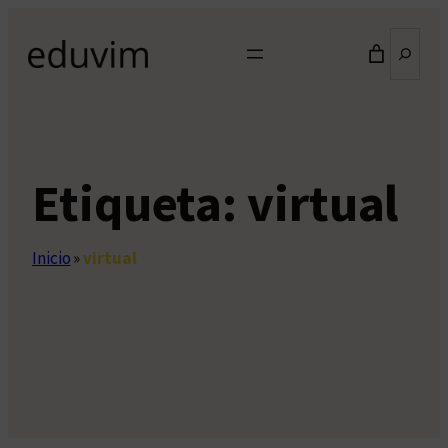
Saltar
Buscar
al
contenido
Etiqueta:
virtual
Inicio
»
virtual