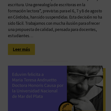
escritura. Una genealogía de escritoras en la
formación lectora”, previstas para el 6, 7 y 8 de agosto
en Córdoba, han sido suspendidas. Esta decisión no ha
sido fácil. Trabajamos con mucha ilusión para ofrecer
una propuesta de calidad, pensada para docentes,
estudiantes…
:
Leer más
S
e
s
u
s
p
e
n
d