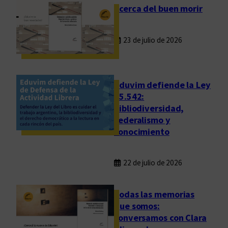
r
Acerca del buen morir
í
a
23 de julio de 2026
T
e
r
e
Eduvim defiende la Ley
s
25.542:
bibliodiversidad,
a
federalismo y
A
conocimiento
n
d
r
22 de julio de 2026
u
e
Todas las memorias
t
que somos:
t
conversamos con Clara
o