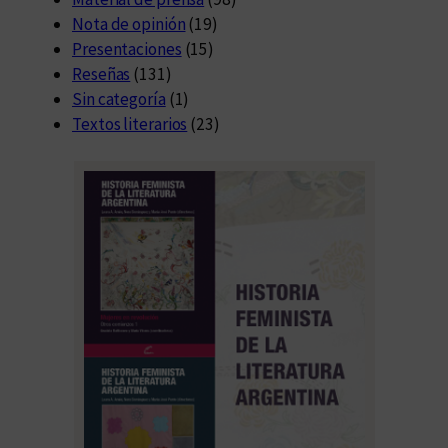
i
Nota de opinión
(19)
a
Presentaciones
(15)
Reseñas
(131)
Sin categoría
(1)
Textos literarios
(23)