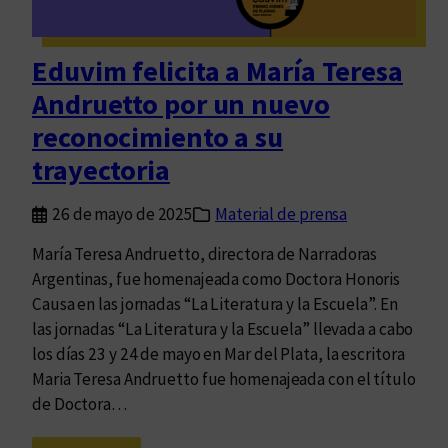
e
n
l
Eduvim felicita a María Teresa
a
Andruetto por un nuevo
s
J
reconocimiento a su
o
trayectoria
r
n
26 de mayo de 2025
Material de prensa
a
d
María Teresa Andruetto, directora de Narradoras
a
Argentinas, fue homenajeada como Doctora Honoris
s
Causa en las jornadas “La Literatura y la Escuela”. En
“
las jornadas “La Literatura y la Escuela” llevada a cabo
M
los días 23 y 24 de mayo en Mar del Plata, la escritora
u
Maria Teresa Andruetto fue homenajeada con el título
j
de Doctora…
e