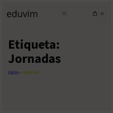
Saltar
Buscar
al
contenido
Etiqueta:
Jornadas
Inicio
»
Jornadas