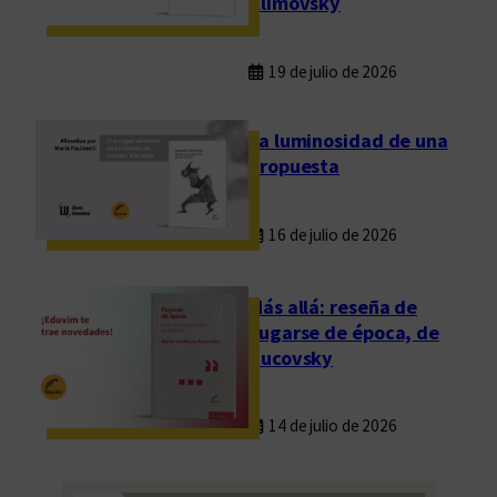
Klimovsky
p
o
r
19 de julio de 2026
u
n
La luminosidad de una
n
propuesta
u
e
16 de julio de 2026
v
o
r
Más allá: reseña de
e
Fugarse de época, de
c
Rucovsky
o
n
14 de julio de 2026
o
c
i