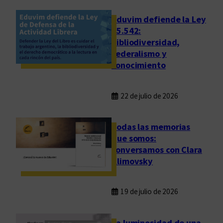
l
e
Eduvim defiende la Ley
b
25.542:
bibliodiversidad,
r
federalismo y
a
conocimiento
r
l
a
22 de julio de 2026
Todas las memorias
que somos:
conversamos con Clara
Klimovsky
19 de julio de 2026
La luminosidad de una