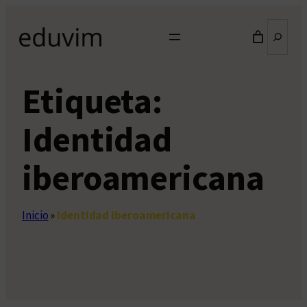
Saltar
Buscar
al
contenido
Etiqueta:
Identidad
iberoamericana
Inicio
»
Identidad iberoamericana