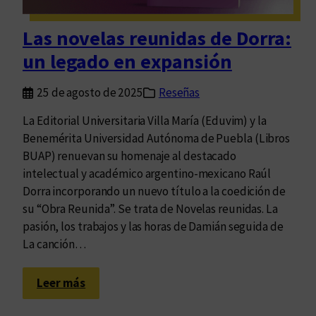
d
q
Las novelas reunidas de Dorra:
u
un legado en expansión
e
p
25 de agosto de 2025
Reseñas
u
e
La Editorial Universitaria Villa María (Eduvim) y la
d
Benemérita Universidad Autónoma de Puebla (Libros
e
BUAP) renuevan su homenaje al destacado
v
intelectual y académico argentino-mexicano Raúl
i
Dorra incorporando un nuevo título a la coedición de
s
su “Obra Reunida”. Se trata de Novelas reunidas. La
l
pasión, los trabajos y las horas de Damián seguida de
u
La canción…
m
b
:
Leer más
r
L
a