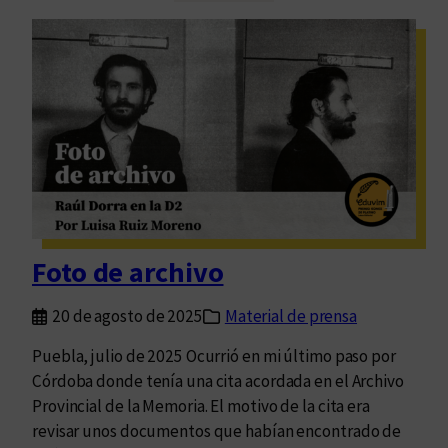
a
r
s
e
n
s
o
e
v
m
e
u
l
n
a
d
s
o
r
p
e
o
Foto de archivo
u
s
n
i
20 de agosto de 2025
Material de prensa
i
b
d
Puebla, julio de 2025 Ocurrió en mi último paso por
l
a
Córdoba donde tenía una cita acordada en el Archivo
e
s
Provincial de la Memoria. El motivo de la cita era
q
d
revisar unos documentos que habían encontrado de
u