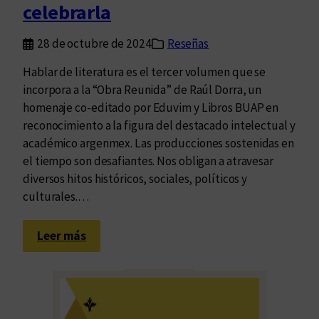
x
celebrarla
p
a
28 de octubre de 2024
Reseñas
n
Hablar de literatura es el tercer volumen que se
s
incorpora a la “Obra Reunida” de Raúl Dorra, un
i
homenaje co-editado por Eduvim y Libros BUAP en
ó
reconocimiento a la figura del destacado intelectual y
n
académico argenmex. Las producciones sostenidas en
el tiempo son desafiantes. Nos obligan a atravesar
diversos hitos históricos, sociales, políticos y
culturales.…
:
Leer más
P
e
n
s