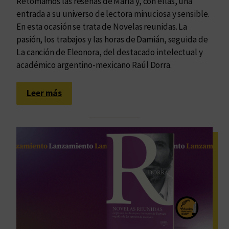
Retomamos las reseñas de María y, con ellas, una
entrada a su universo de lectora minuciosa y sensible.
En esta ocasión se trata de Novelas reunidas. La
pasión, los trabajos y las horas de Damián, seguida de
La canción de Eleonora, del destacado intelectual y
académico argentino-mexicano Raúl Dorra.
:
Leer más
L
a
i
n
f
i
n
i
t
u