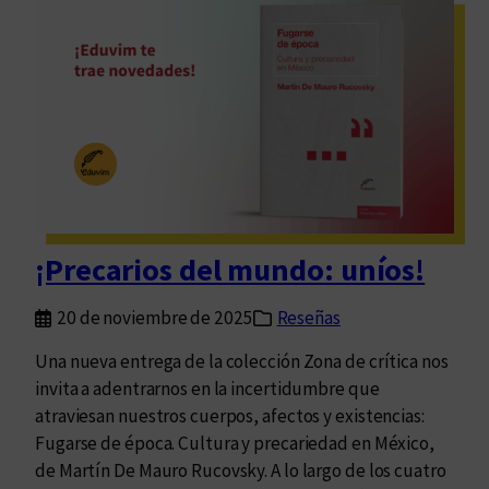
i
c
n
a
f
,
i
d
n
e
i
R
t
u
u
c
d
o
q
v
¡Precarios del mundo: uníos!
u
s
e
k
20 de noviembre de 2025
Reseñas
p
y
u
Una nueva entrega de la colección Zona de crítica nos
e
invita a adentrarnos en la incertidumbre que
d
atraviesan nuestros cuerpos, afectos y existencias:
e
Fugarse de época. Cultura y precariedad en México,
v
de Martín De Mauro Rucovsky. A lo largo de los cuatro