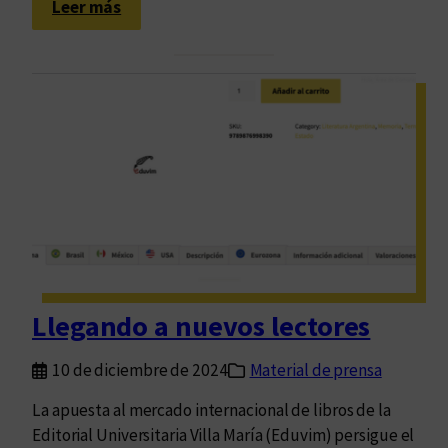
:
Leer más
U
n
a
e
s
c
u
e
l
a
d
e
Llegando a nuevos lectores
v
i
10 de diciembre de 2024
Material de prensa
r
t
La apuesta al mercado internacional de libros de la
u
Editorial Universitaria Villa María (Eduvim) persigue el