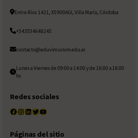
Entre Ríos 1421, X5900AGI, Villa María, Córdoba
+543534648245
contacto@eduvim.unvm.edu.ar
Lunes a Viernes de 09:00 a 14:00 y de 16:00 a 18:00
hs
Redes sociales
Facebook
Instagram
LinkedIn
Twitter
YouTube
Páginas del sitio