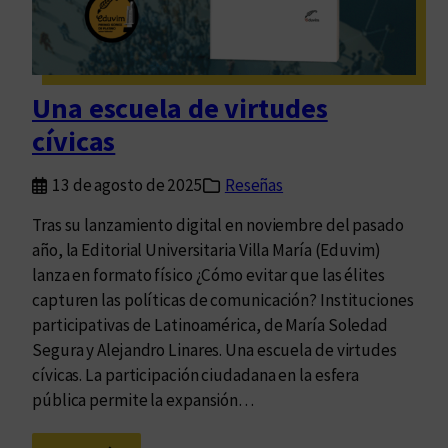
d
c
o
h
e
i
n
v
Una escuela de virtudes
e
o
x
cívicas
p
a
13 de agosto de 2025
Reseñas
n
Tras su lanzamiento digital en noviembre del pasado
s
año, la Editorial Universitaria Villa María (Eduvim)
i
lanza en formato físico ¿Cómo evitar que las élites
ó
capturen las políticas de comunicación? Instituciones
n
participativas de Latinoamérica, de María Soledad
Segura y Alejandro Linares. Una escuela de virtudes
cívicas. La participación ciudadana en la esfera
pública permite la expansión…