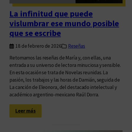
s
e
La infinitud que puede
ñ
vislumbrar ese mundo posible
a
d
que se escribe
e
F
18 de febrero de 2026
Reseñas
u
Retomamos las reseñas de María y, con ellas, una
g
entrada a su universo de lectora minuciosa y sensible.
a
En esta ocasión se trata de Novelas reunidas. La
r
pasión, los trabajos y las horas de Damián, seguida de
s
La canción de Eleonora, del destacado intelectual y
e
académico argentino-mexicano Raúl Dorra.
d
e
:
é
Leer más
L
p
a
o