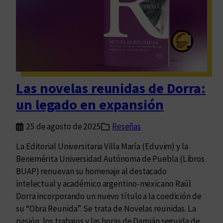
o
e
l
t
e
x
t
Las novelas reunidas de Dorra:
o
un legado en expansión
e
s
25 de agosto de 2025
Reseñas
u
n
La Editorial Universitaria Villa María (Eduvim) y la
a
Benemérita Universidad Autónoma de Puebla (Libros
m
BUAP) renuevan su homenaje al destacado
i
intelectual y académico argentino-mexicano Raúl
r
Dorra incorporando un nuevo título a la coedición de
a
su “Obra Reunida”. Se trata de Novelas reunidas. La
d
pasión, los trabajos y las horas de Damián seguida de