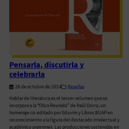
i
b
r
o
n
o
s
t
r
Pensarla, discutirla y
a
celebrarla
s
c
28 de octubre de 2024
Reseñas
i
e
Hablar de literatura es el tercer volumen que se
n
incorpora a la “Obra Reunida” de Raúl Dorra, un
d
homenaje co-editado por Eduvim y Libros BUAP en
e
reconocimiento a la figura del destacado intelectual y
académico argenmex. Las producciones sostenidas en