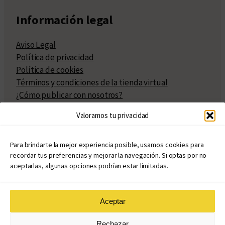
Información legal
Aviso Legal
Política de privacidad
Política de cookies
Términos y condiciones de la tienda virtual
¿Cómo publicar con nosotros?
Compra y venta de derechos
Valoramos tu privacidad
Políticas de publicación
Facturación
Políticas de coedición
Para brindarte la mejor experiencia posible, usamos cookies para
recordar tus preferencias y mejorar la navegación. Si optas por no
Atribuciones
aceptarlas, algunas opciones podrían estar limitadas.
Aceptar
© Copyright 2020 – 2026
Rechazar