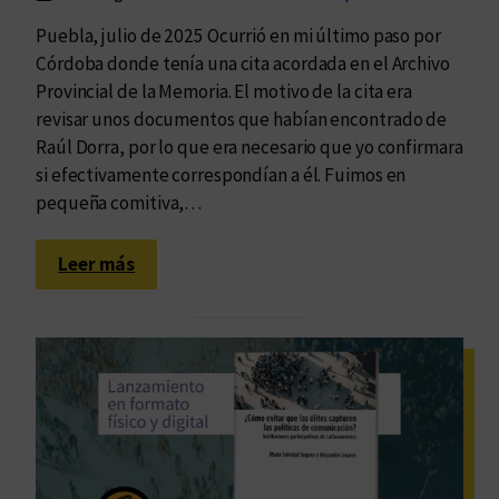
i
u
d
Puebla, julio de 2025 Ocurrió en mi último paso por
n
a
Córdoba donde tenía una cita acordada en el Archivo
d
s
Provincial de la Memoria. El motivo de la cita era
o
d
revisar unos documentos que habían encontrado de
…
e
Raúl Dorra, por lo que era necesario que yo confirmara
D
si efectivamente correspondían a él. Fuimos en
o
pequeña comitiva,…
r
r
:
Leer más
a
F
:
o
u
t
n
o
l
d
e
e
g
a
a
r