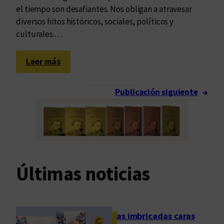
el tiempo son desafiantes. Nos obligan a atravesar
diversos hitos históricos, sociales, políticos y
culturales.…
:
Leer más
P
e
Publicación siguiente
→
n
s
a
r
l
a
Últimas noticias
,
d
i
s
Las imbricadas caras
c