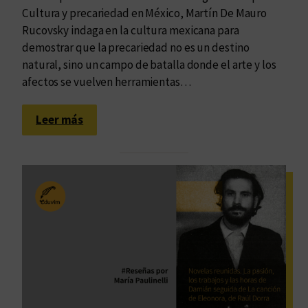
Cultura y precariedad en México, Martín De Mauro
Rucovsky indaga en la cultura mexicana para
demostrar que la precariedad no es un destino
natural, sino un campo de batalla donde el arte y los
afectos se vuelven herramientas…
:
Leer más
M
á
s
a
l
l
á
:
r
e