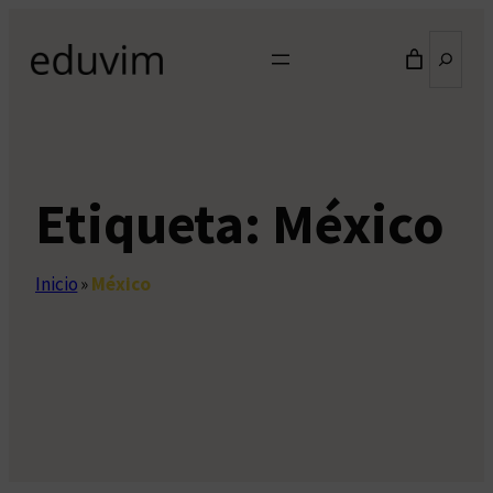
Saltar
Buscar
al
contenido
Etiqueta:
México
Inicio
»
México