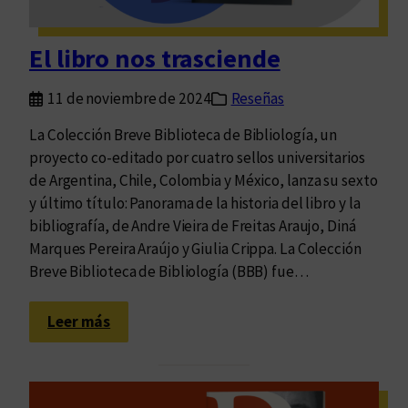
u
e
El libro nos trasciende
v
o
11 de noviembre de 2024
Reseñas
s
l
La Colección Breve Biblioteca de Bibliología, un
e
proyecto co-editado por cuatro sellos universitarios
c
de Argentina, Chile, Colombia y México, lanza su sexto
t
y último título: Panorama de la historia del libro y la
o
bibliografía, de Andre Vieira de Freitas Araujo, Diná
r
Marques Pereira Araújo y Giulia Crippa. La Colección
e
Breve Biblioteca de Bibliología (BBB) fue…
s
:
Leer más
E
l
l