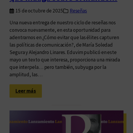
o
u
s
15 de octubre de 2025
Reseñas
n
i
d
Una nueva entrega de nuestro ciclo de reseñas nos
b
o
convoca nuevamente, en esta oportunidad para
l
:
adentrarnos en ¿Cómo evitar que las élites capturen
e
u
las políticas de comunicación?, de María Soledad
q
n
Segura y Alejandro Linares. Eduvim publicó en este
u
í
mayo un texto que interesa, proporciona una mirada
e
o
que interpela… pero también, subyuga por la
s
s
amplitud, las…
e
!
e
:
s
Leer más
C
c
u
r
a
i
n
b
d
e