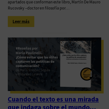
i
apartados que conforman este libro, Martín De Mauro
s
Rucovsky –doctor en filosofía por…
l
u
:
Leer más
m
¡
b
P
r
r
a
e
r
c
e
a
s
r
e
i
m
o
u
s
n
d
d
e
Cuando el texto es una mirada
o
l
p
que indaga sobre el mundo…
m