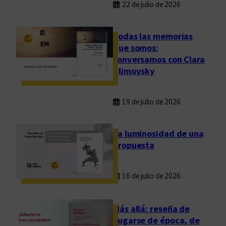
22 de julio de 2026
Todas las memorias
que somos:
conversamos con Clara
Klimovsky
19 de julio de 2026
La luminosidad de una
propuesta
16 de julio de 2026
Más allá: reseña de
Fugarse de época, de