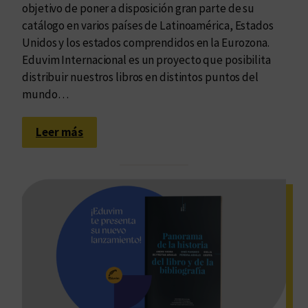
d
objetivo de poner a disposición gran parte de su
e
catálogo en varios países de Latinoamérica, Estados
s
Unidos y los estados comprendidos en la Eurozona.
c
Eduvim Internacional es un proyecto que posibilita
í
distribuir nuestros libros en distintos puntos del
v
mundo…
i
c
:
Leer más
a
L
s
l
e
g
a
n
d
o
a
n