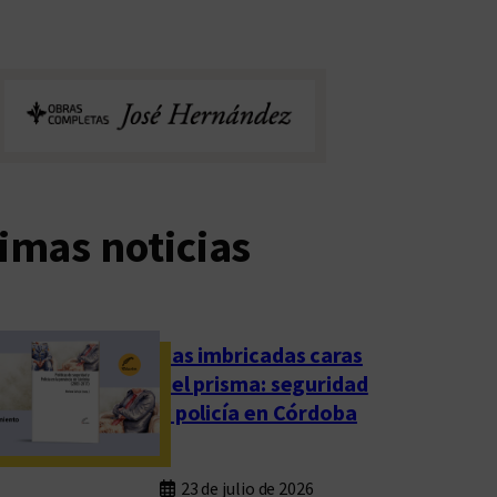
imas noticias
Las imbricadas caras
del prisma: seguridad
y policía en Córdoba
23 de julio de 2026