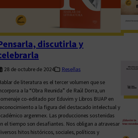
l
a
s
r
e
Pensarla, discutirla y
u
celebrarla
n
i
28 de octubre de 2024
Reseñas
d
ablar de literatura es el tercer volumen que se
a
ncorpora a la “Obra Reunida” de Raúl Dorra, un
s
omenaje co-editado por Eduvim y Libros BUAP en
d
econocimiento a la figura del destacado intelectual y
e
académico argenmex. Las producciones sostenidas
D
n el tiempo son desafiantes. Nos obligan a atravesar
o
iversos hitos históricos, sociales, políticos y
r