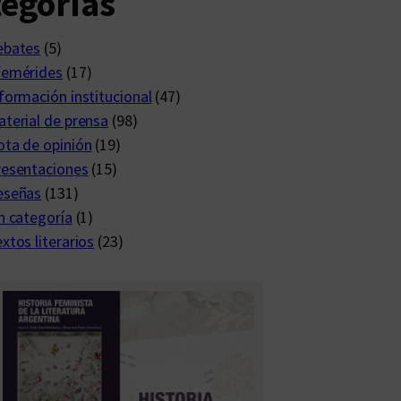
egorías
ebates
(5)
femérides
(17)
formación institucional
(47)
terial de prensa
(98)
ta de opinión
(19)
resentaciones
(15)
eseñas
(131)
n categoría
(1)
xtos literarios
(23)