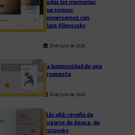
Todas las memorias
que somos:
conversamos con
Clara Klimovsky
19 de julio de 2026
La luminosidad de una
propuesta
16 de julio de 2026
Más allá: reseña de
Fugarse de época, de
Rucovsky