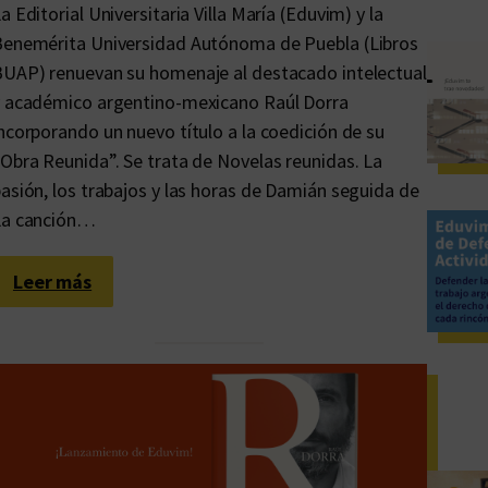
a Editorial Universitaria Villa María (Eduvim) y la
enemérita Universidad Autónoma de Puebla (Libros
UAP) renuevan su homenaje al destacado intelectual
 académico argentino-mexicano Raúl Dorra
ncorporando un nuevo título a la coedición de su
Obra Reunida”. Se trata de Novelas reunidas. La
asión, los trabajos y las horas de Damián seguida de
La canción…
:
Leer más
L
a
s
n
o
v
e