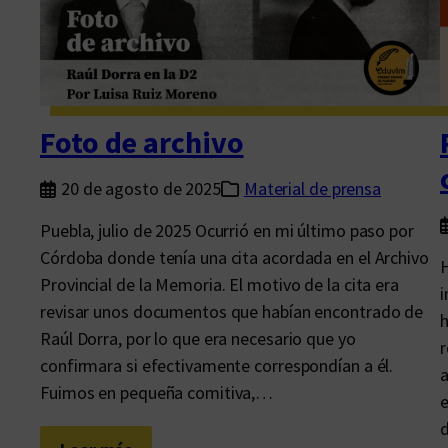
i
t
u
d
q
Foto de archivo
u
e
20 de agosto de 2025
Material de prensa
p
u
Puebla, julio de 2025 Ocurrió en mi último paso por
e
Córdoba donde tenía una cita acordada en el Archivo
H
d
Provincial de la Memoria. El motivo de la cita era
i
e
revisar unos documentos que habían encontrado de
h
v
Raúl Dorra, por lo que era necesario que yo
r
i
confirmara si efectivamente correspondían a él.
s
Fuimos en pequeña comitiva,…
e
l
d
u