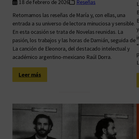
18 de febrero de 2026
Reseñas
L
B
Retomamos las reseñas de María y, con ellas, una
B
entrada a su universo de lectora minuciosa y sensible.
y
En esta ocasión se trata de Novelas reunidas. La
i
pasión, los trabajos y las horas de Damián, seguida de
“
La canción de Eleonora, del destacado intelectual y
p
académico argentino-mexicano Raúl Dorra.
:
Leer más
L
a
i
n
f
i
n