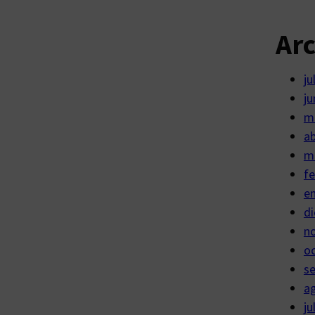
Ar
ju
ju
m
ab
m
fe
e
di
n
o
s
a
ju