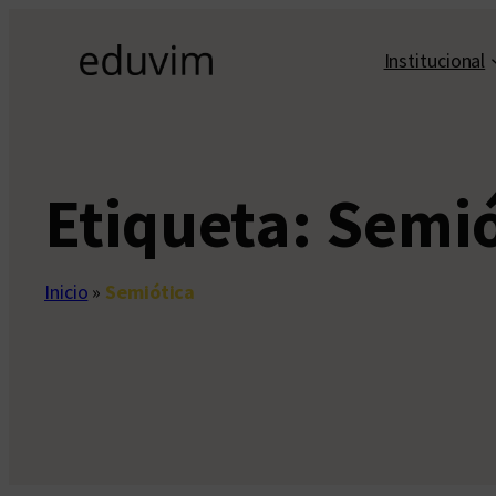
Saltar
al
Institucional
contenido
Etiqueta:
Semió
Inicio
»
Semiótica