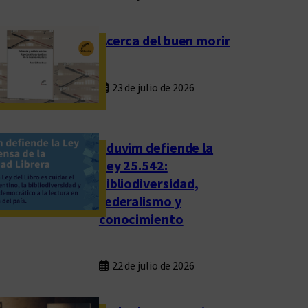
Acerca del buen morir
23 de julio de 2026
Eduvim defiende la
Ley 25.542:
bibliodiversidad,
federalismo y
conocimiento
22 de julio de 2026