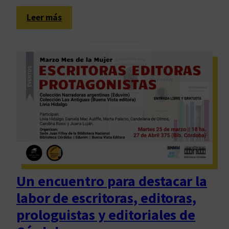
:
Leer más
E
d
u
v
i
m
d
i
j
o
p
r
Un encuentro para destacar la
e
labor de escritoras, editoras,
s
e
prologuistas y editoriales de
n