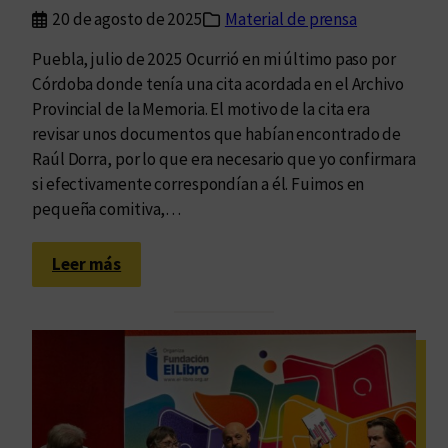
n
i
20 de agosto de 2025
Material de prensa
i
b
d
Puebla, julio de 2025 Ocurrió en mi último paso por
l
a
Córdoba donde tenía una cita acordada en el Archivo
e
s
Provincial de la Memoria. El motivo de la cita era
q
d
revisar unos documentos que habían encontrado de
u
e
Raúl Dorra, por lo que era necesario que yo confirmara
e
D
si efectivamente correspondían a él. Fuimos en
s
o
pequeña comitiva,…
e
r
e
r
:
s
Leer más
a
F
c
:
o
r
u
t
i
n
o
b
l
d
e
e
e
g
a