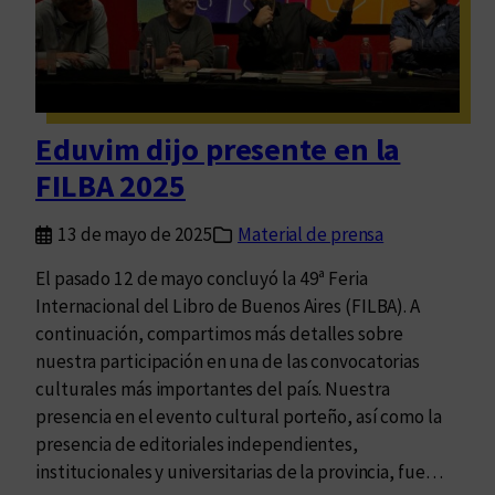
a
r
d
c
o
h
e
i
n
v
Eduvim dijo presente en la
e
o
x
FILBA 2025
p
a
13 de mayo de 2025
Material de prensa
n
El pasado 12 de mayo concluyó la 49ª Feria
s
Internacional del Libro de Buenos Aires (FILBA). A
i
continuación, compartimos más detalles sobre
ó
nuestra participación en una de las convocatorias
n
culturales más importantes del país. Nuestra
presencia en el evento cultural porteño, así como la
presencia de editoriales independientes,
institucionales y universitarias de la provincia, fue…