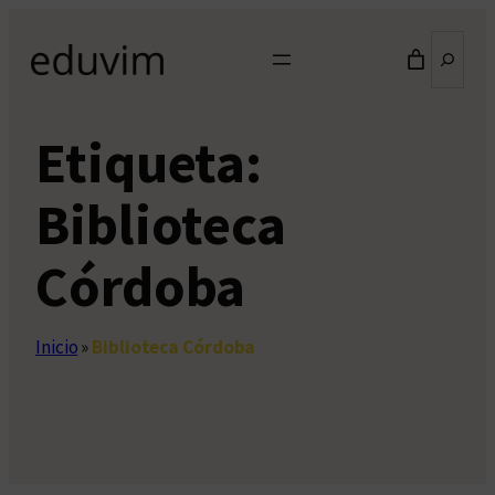
Saltar
Buscar
al
contenido
Etiqueta:
Biblioteca
Córdoba
Inicio
»
Biblioteca Córdoba