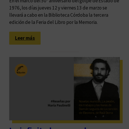
En el marco del 50º aniversario del golpe de Estado de
1976, los días jueves 12 y viernes 13 de marzo se
llevará a cabo en la Biblioteca Córdoba la tercera
edición de la Feria del Libro por la Memoria.
:
Leer más
E
d
u
v
i
m
e
n
l
a
t
e