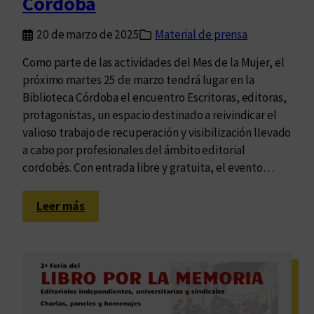
Córdoba
t
e
20 de marzo de 2025
Material de prensa
e
n
Como parte de las actividades del Mes de la Mujer, el
l
próximo martes 25 de marzo tendrá lugar en la
a
Biblioteca Córdoba el encuentro Escritoras, editoras,
F
protagonistas, un espacio destinado a reivindicar el
I
valioso trabajo de recuperación y visibilización llevado
L
a cabo por profesionales del ámbito editorial
B
cordobés. Con entrada libre y gratuita, el evento…
A
2
:
Leer más
0
U
2
n
5
e
n
c
u