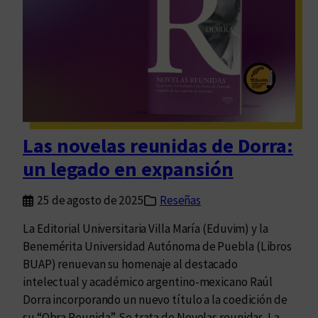
f
r
i
i
n
a
i
d
t
e
u
l
d
L
q
i
Las novelas reunidas de Dorra:
u
b
un legado en expansión
e
r
p
o
25 de agosto de 2025
Reseñas
u
p
e
o
La Editorial Universitaria Villa María (Eduvim) y la
d
r
Benemérita Universidad Autónoma de Puebla (Libros
e
l
BUAP) renuevan su homenaje al destacado
v
a
intelectual y académico argentino-mexicano Raúl
i
M
Dorra incorporando un nuevo título a la coedición de
s
e
su “Obra Reunida”. Se trata de Novelas reunidas. La