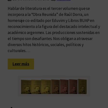
a
,
Hablar de literatura es el tercer volumen que se
r
e
incorpora a la “Obra Reunida” de Raúl Dorra, un
t
d
homenaje co-editado por Eduvim y Libros BUAP en
i
i
reconocimiento a la figura del destacado intelectual y
c
t
académico argenmex. Las producciones sostenidas en
i
o
el tiempo son desafiantes. Nos obligan a atravesar
p
r
diversos hitos históricos, sociales, políticos y
a
a
culturales.…
r
s
d
,
:
Leer más
e
p
P
l
r
e
a
o
n
S
l
s
e
o
a
g
g
r
u
u
l
n