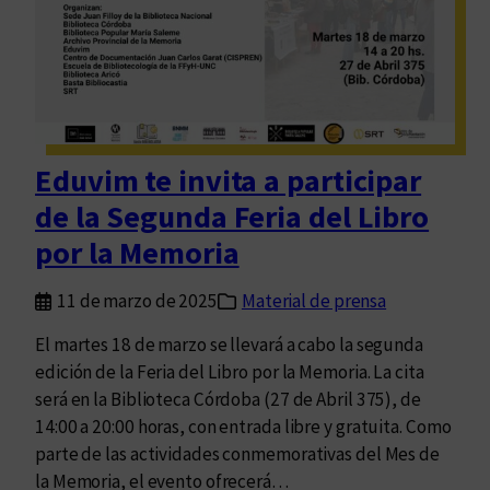
e
n
t
r
o
p
Eduvim te invita a participar
a
de la Segunda Feria del Libro
r
a
por la Memoria
d
e
11 de marzo de 2025
Material de prensa
s
El martes 18 de marzo se llevará a cabo la segunda
t
edición de la Feria del Libro por la Memoria. La cita
a
será en la Biblioteca Córdoba (27 de Abril 375), de
c
14:00 a 20:00 horas, con entrada libre y gratuita. Como
a
parte de las actividades conmemorativas del Mes de
r
la Memoria, el evento ofrecerá…
l