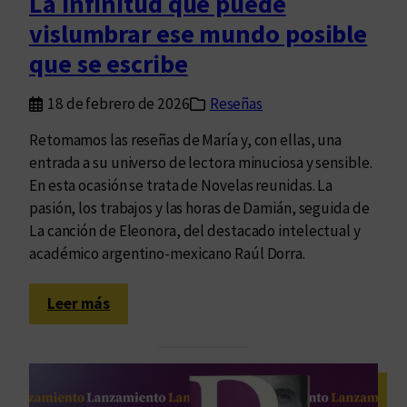
La infinitud que puede
r
vislumbrar ese mundo posible
c
e
que se escribe
r
a
18 de febrero de 2026
Reseñas
e
Retomamos las reseñas de María y, con ellas, una
d
entrada a su universo de lectora minuciosa y sensible.
i
En esta ocasión se trata de Novelas reunidas. La
c
pasión, los trabajos y las horas de Damián, seguida de
i
La canción de Eleonora, del destacado intelectual y
ó
académico argentino-mexicano Raúl Dorra.
n
d
:
e
Leer más
L
l
a
a
i
F
n
e