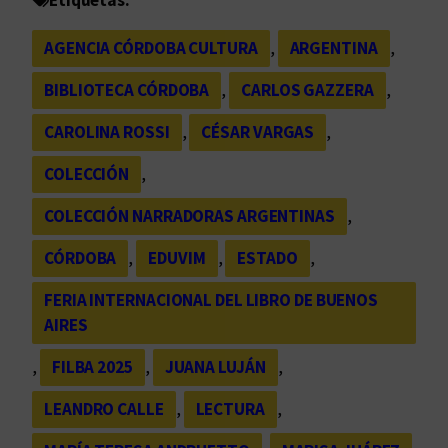
Etiquetas:
AGENCIA CÓRDOBA CULTURA
, 
ARGENTINA
, 
BIBLIOTECA CÓRDOBA
, 
CARLOS GAZZERA
, 
CAROLINA ROSSI
, 
CÉSAR VARGAS
, 
COLECCIÓN
, 
COLECCIÓN NARRADORAS ARGENTINAS
, 
CÓRDOBA
, 
EDUVIM
, 
ESTADO
, 
FERIA INTERNACIONAL DEL LIBRO DE BUENOS
AIRES
, 
FILBA 2025
, 
JUANA LUJÁN
, 
LEANDRO CALLE
, 
LECTURA
, 