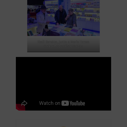
Raúl Sansica, junto a María Teresa
Andruetto, y César Vargas.