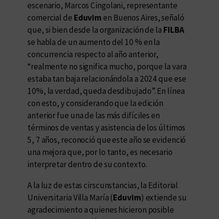
escenario, Marcos Cingolani, representante
comercial de
Eduvim
en Buenos Aires, señaló
que, si bien desde la organización de la
FILBA
se habla de un aumento del 10 % en la
concurrencia respecto al año anterior,
“realmente no significa mucho, porque la vara
estaba tan baja relacionándola a 2024 que ese
10%, la verdad, queda desdibujado”. En línea
con esto, y considerando que la edición
anterior fue una de las más difíciles en
términos de ventas y asistencia de los últimos
5, 7 años, reconoció que este año se evidenció
una mejora que, por lo tanto, es necesario
interpretar dentro de su contexto.
A la luz de estas cirscunstancias, la Editorial
Universitaria Villa María (
Eduvim
) extiende su
agradecimiento a quienes hicieron posible