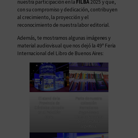
nuestra participación en la
FILBA
2025 y que,
con su compromiso y dedicación, contribuyen
al crecimiento, la proyección y el
reconocimiento de nuestra labor editorial.
Además, te mostramos algunas imágenes y
material audiovisual que nos dejó la 49ª Feria
Internacional del Libro de Buenos Aires:
El stand de la
Parte de nuestra
Provincia de
colección
Córdoba ubicado
Narradoras
en el Pabellón
Argentinas e
Ocre.
Historia feminista
de la literatura
argentina.