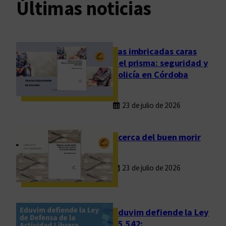
Últimas noticias
Las imbricadas caras
del prisma: seguridad y
policía en Córdoba
23 de julio de 2026
Acerca del buen morir
23 de julio de 2026
Eduvim defiende la Ley
25.542: