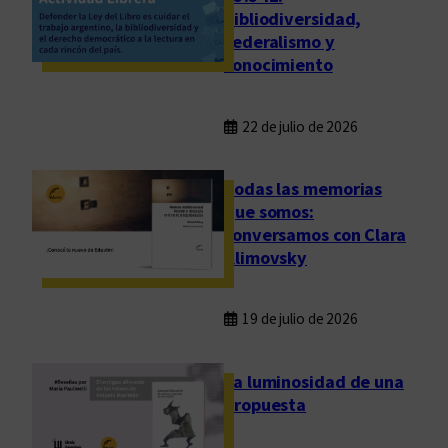
bibliodiversidad,
federalismo y
conocimiento
22 de julio de 2026
Todas las memorias
que somos:
conversamos con Clara
Klimovsky
19 de julio de 2026
La luminosidad de una
propuesta