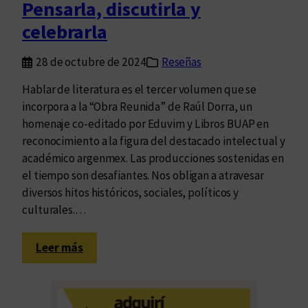
Pensarla, discutirla y
o
celebrarla
28 de octubre de 2024
Reseñas
Hablar de literatura es el tercer volumen que se
incorpora a la “Obra Reunida” de Raúl Dorra, un
homenaje co-editado por Eduvim y Libros BUAP en
reconocimiento a la figura del destacado intelectual y
académico argenmex. Las producciones sostenidas en
el tiempo son desafiantes. Nos obligan a atravesar
diversos hitos históricos, sociales, políticos y
culturales.…
:
Leer más
P
e
n