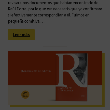
revisar unos documentos que habían encontrado de
Raúl Dorra, por lo que era necesario que yo confirmara
si efectivamente correspondían a él. Fuimos en
pequeña comitiva,…
:
Leer más
F
o
t
o
d
e
a
r
c
h
i
v