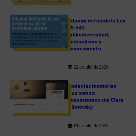
e
l
e
Eduvim defiende la Ley
b
25.542:
bibliodiversidad,
r
federalismo y
a
conocimiento
r
l
a
22 de julio de 2026
Todas las memorias
que somos:
conversamos con Clara
Klimovsky
19 de julio de 2026