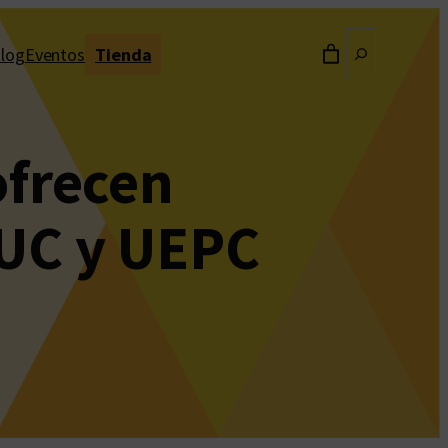
Buscar
log
Eventos
Tienda
ofrecen
IUC y UEPC