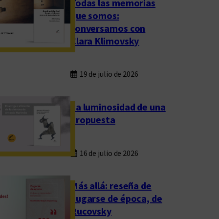
Todas las memorias
que somos:
conversamos con
Clara Klimovsky
19 de julio de 2026
La luminosidad de una
propuesta
16 de julio de 2026
Más allá: reseña de
Fugarse de época, de
Rucovsky