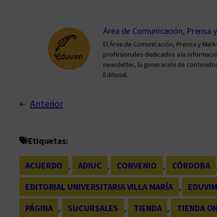
Área de Comunicación, Prensa 
El Área de Comunicación, Prensa y Mar
profesionales dedicados a la información 
newsletter, la generación de contenidos
Editorial.
←
Anterior
Etiquetas:
ACUERDO
, 
ADIUC
, 
CONVENIO
, 
CÓRDOBA
EDITORIAL UNIVERSITARIA VILLA MARÍA
, 
EDUVI
PÁGINA
, 
SUCURSALES
, 
TIENDA
, 
TIENDA O