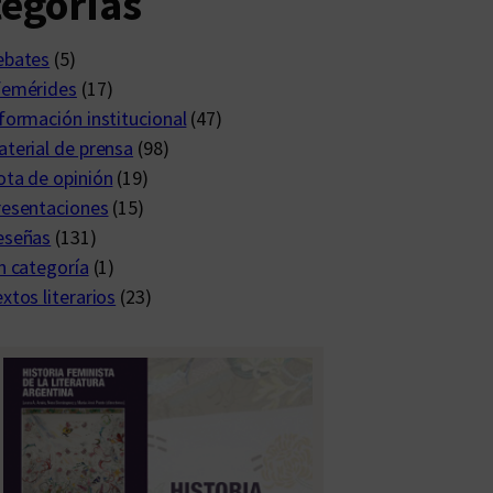
egorías
ebates
(5)
femérides
(17)
formación institucional
(47)
terial de prensa
(98)
ta de opinión
(19)
resentaciones
(15)
eseñas
(131)
n categoría
(1)
xtos literarios
(23)