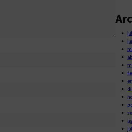
Ar
ju
ju
m
ab
m
fe
e
di
n
o
s
a
ju