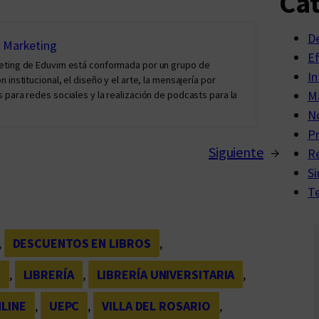
Cat
D
y Marketing
E
keting de Eduvim está conformada por un grupo de
In
institucional, el diseño y el arte, la mensajería por
Ma
 para redes sociales y la realización de podcasts para la
No
P
Siguiente
→
R
Si
Te
, 
DESCUENTOS EN LIBROS
, 
M
, 
LIBRERÍA
, 
LIBRERÍA UNIVERSITARIA
, 
NLINE
, 
UEPC
, 
VILLA DEL ROSARIO
, 