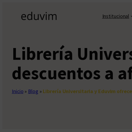
Saltar
al
Institucional
contenido
Librería Univer
descuentos a a
Inicio
»
Blog
»
Librería Universitaria y Eduvim ofrec