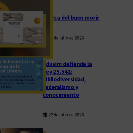
Acerca del buen morir
23 de julio de 2026
Eduvim defiende la
Ley 25.542:
bibliodiversidad,
federalismo y
conocimiento
22 de julio de 2026