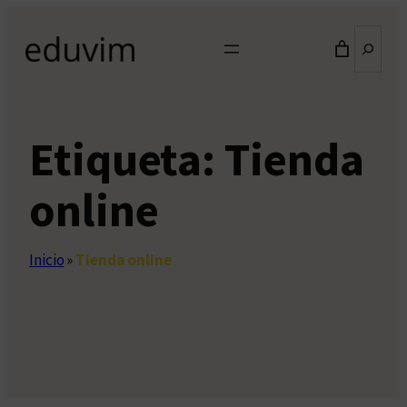
Saltar
Buscar
al
contenido
Etiqueta:
Tienda
online
Inicio
»
Tienda online