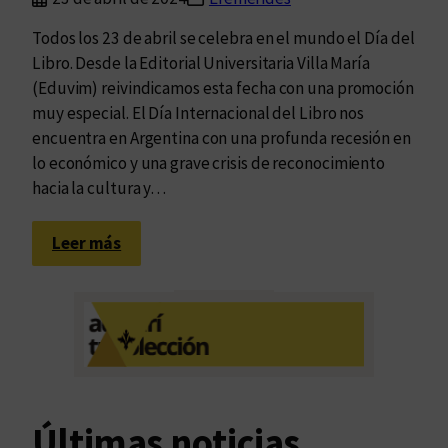
s
i
Todos los 23 de abril se celebra en el mundo el Día del
t
Libro. Desde la Editorial Universitaria Villa María
a
(Eduvim) reivindicamos esta fecha con una promoción
r
muy especial. El Día Internacional del Libro nos
i
encuentra en Argentina con una profunda recesión en
a
lo económico y una grave crisis de reconocimiento
y
hacia la cultura y…
E
d
:
Leer más
u
L
v
e
i
e
m
r
o
e
f
n
r
e
Últimas noticias
e
s