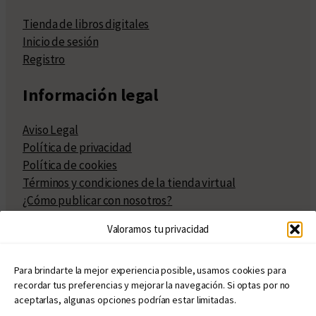
Tienda de libros digitales
Inicio de sesión
Registro
Información legal
Aviso Legal
Política de privacidad
Política de cookies
Términos y condiciones de la tienda virtual
¿Cómo publicar con nosotros?
Compra y venta de derechos
Valoramos tu privacidad
Políticas de publicación
Facturación
Políticas de coedición
Para brindarte la mejor experiencia posible, usamos cookies para
recordar tus preferencias y mejorar la navegación. Si optas por no
Atribuciones
aceptarlas, algunas opciones podrían estar limitadas.