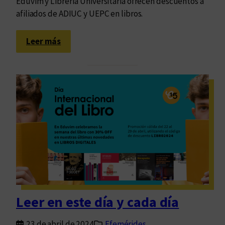
Eduvim y Librería Universitaria ofrecen descuentos a
afiliados de ADIUC y UEPC en libros.
:
Leer más
L
i
b
r
e
r
í
a
U
n
i
v
Leer en este día y cada día
e
r
23 de abril de 2024
Efemérides