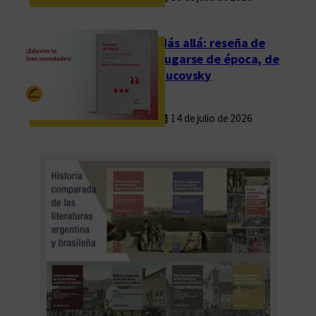
P
C
Más allá: reseña de
Fugarse de época, de
Rucovsky
14 de julio de 2026