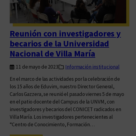
A
n
l
c
o
e
n
Reunión con investigadores y
s
o
becarios de la Universidad
”
Nacional de Villa María
p
o
11 de mayo de 2023
Información institucional
r
C
En el marco de las actividades por la celebración de
ó
los 15 años de Eduvim, nuestro Director General,
r
Carlos Gazzera, se reunió el pasado viernes 5 de mayo
d
en el patio docente del Campus de la UNVM, con
o
investigadores y becarios del CONICET radicados en
b
Villa María. Los investigadores pertenecientes al
a
“Centro de Conocimiento, Formación…