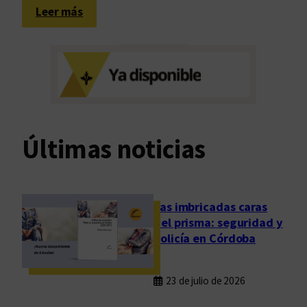
:
Leer más
R
e
u
n
i
ó
n
Últimas noticias
c
o
n
i
Las imbricadas caras
n
del prisma: seguridad y
v
policía en Córdoba
e
s
23 de julio de 2026
t
i