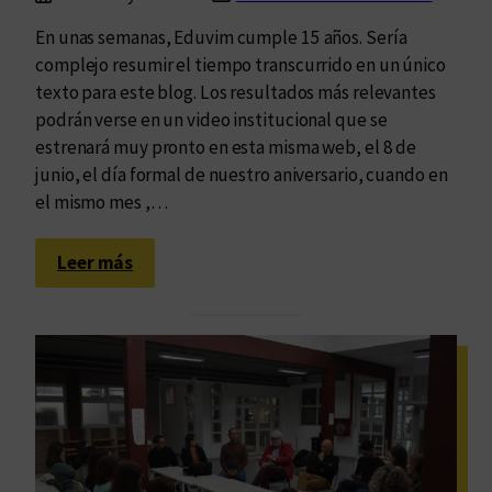
d
i
P
e
En unas semanas, Eduvim cumple 15 años. Sería
l
C
a
complejo resumir el tiempo transcurrido en un único
l
n
texto para este blog. Los resultados más relevantes
a
a
podrán verse en un video institucional que se
M
t
estrenará muy pronto en esta misma web, el 8 de
a
o
junio, el día formal de nuestro aniversario, cuando en
r
m
el mismo mes ,…
í
í
a
a
:
Leer más
d
U
e
n
C
a
a
d
r
e
l
q
o
u
s
i