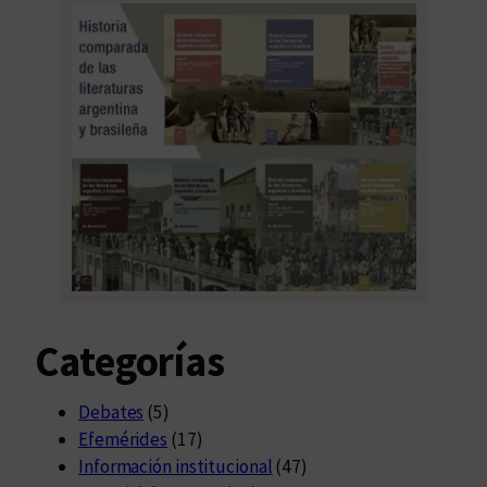
n
a
l
d
e
V
i
l
l
a
M
a
Categorías
r
í
a
Debates
(5)
Efemérides
(17)
Información institucional
(47)