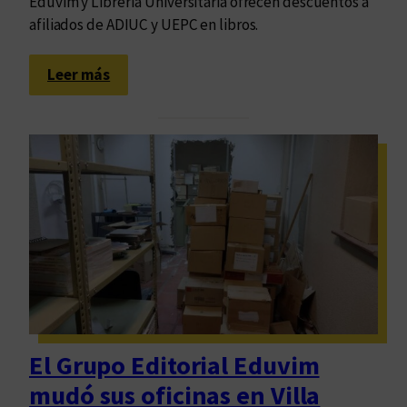
Eduvim y Librería Universitaria ofrecen descuentos a
afiliados de ADIUC y UEPC en libros.
:
Leer más
L
i
b
r
e
r
í
a
U
n
i
v
El Grupo Editorial Eduvim
e
mudó sus oficinas en Villa
r