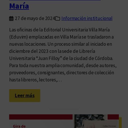
s
María
i
t
27 de mayo de 2024
Información institucional
a
Las oficinas de la Editorial Universitaria Villa María
r
(Eduvim) emplazadas en Villa María se trasladaron a
i
nuevas locaciones. Un proceso similar al iniciado en
a
diciembre del 2023 con la sede de Librería
y
Universitaria “Juan Filloy” de la ciudad de Córdoba.
E
Para toda nuestra amplia comunidad, desde autores,
d
proveedores, consignantes, directores de colección
u
hasta libreros, lectores,…
v
i
:
m
Leer más
E
o
l
f
G
r
r
e