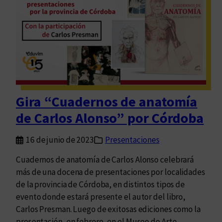
u
c
p
e
o
n
E
d
d
e
i
s
t
c
o
u
Gira “Cuadernos de anatomía
r
e
de Carlos Alonso” por Córdoba
i
n
a
t
16 de junio de 2023
Presentaciones
l
o
E
s
Cuadernos de anatomía de Carlos Alonso celebrará
d
a
más de una docena de presentaciones por localidades
u
a
de la provincia de Córdoba, en distintos tipos de
v
f
evento donde estará presente el autor del libro,
i
i
Carlos Presman. Luego de exitosas ediciones como la
m
l
presentación, en febrero, en el Museo de Arte