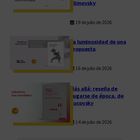
Klimovsky
l
a
U
19 de julio de 2026
n
i
La luminosidad de una
v
propuesta
e
r
16 de julio de 2026
s
i
d
Más allá: reseña de
a
Fugarse de época, de
d
Rucovsky
N
a
14 de julio de 2026
c
i
o