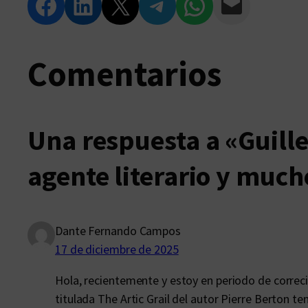
Compartir en Facebook
Compartir en LinkedIn
Compartir en Twitter
Compartir en Telegram
Compartir en WhatsApp
Compartir vía Email
Comentarios
Una respuesta a «Guill
agente literario y muc
Dante Fernando Campos
17 de diciembre de 2025
Hola, recientemente y estoy en periodo de correci
titulada The Artic Grail del autor Pierre Berton t