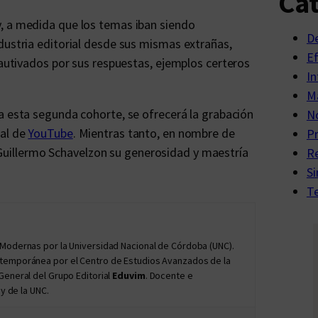
Cat
, a medida que los temas iban siendo
D
dustria editorial desde sus mismas extrañas,
E
cautivados por sus respuestas, ejemplos certeros
In
Ma
a esta segunda cohorte, se ofrecerá la grabación
No
nal de
YouTube
. Mientras tanto, en nombre de
P
uillermo Schavelzon su generosidad y maestría
R
Si
Te
 Modernas por la Universidad Nacional de Córdoba (UNC).
ntemporánea por el Centro de Estudios Avanzados de la
General del Grupo Editorial
Eduvim
. Docente e
y de la UNC.