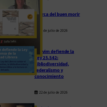
Acerca del buen morir
23 de julio de 2026
Eduvim defiende la
Ley 25.542:
bibliodiversidad,
federalismo y
conocimiento
22 de julio de 2026