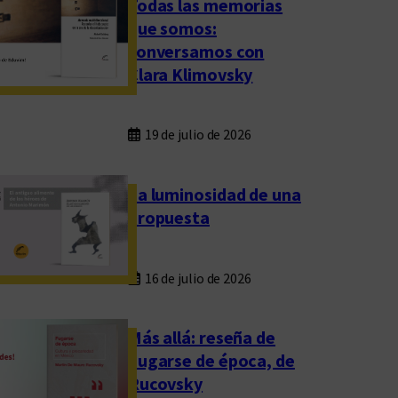
Todas las memorias
que somos:
conversamos con
Clara Klimovsky
19 de julio de 2026
La luminosidad de una
propuesta
16 de julio de 2026
Más allá: reseña de
Fugarse de época, de
Rucovsky