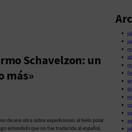
Ar
ju
ju
m
ermo Schavelzon: un
ab
m
ho más»
fe
e
di
n
o
s
on de una obra sobre expediciones al hielo polar
a
engo entendido que no fue traducida al español,
ju