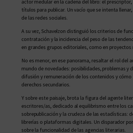
actor medular en la cadena del libro: el prescriptor
títulos para publicar. Un vacío que se intenta llena
de las redes sociales.
A su vez, Schavelzon distinguió los criterios de fu
contratación y la incidencia del peso de las tenden
en grandes grupos editoriales, como en proyectos 
No es menor, en ese panorama, resaltar el rol del a
mundo de novedades: posibilidades, problemas y de
difusión y remuneración de los contenidos y cómo 
derechos secundarios.
Y sobre este paisaje, brota la figura del agente liter
escritores/as, dedicado al equilibrismo entre los 
sobrepublicación y la crudeza de las estadísticas: 
librerías o plataformas digitales. Un disparador p
sobre la funcionalidad de las agencias literarias.