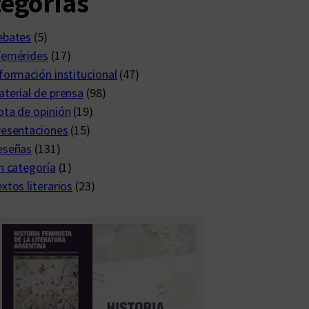
egorías
ebates
(5)
femérides
(17)
formación institucional
(47)
terial de prensa
(98)
ta de opinión
(19)
resentaciones
(15)
eseñas
(131)
n categoría
(1)
xtos literarios
(23)