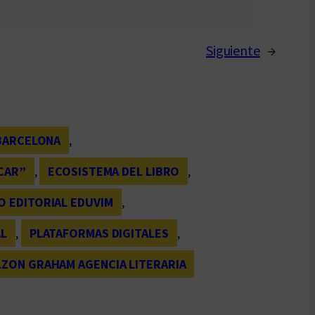
Siguiente
→
BARCELONA
, 
CAR”
, 
ECOSISTEMA DEL LIBRO
, 
 EDITORIAL EDUVIM
, 
AL
, 
PLATAFORMAS DIGITALES
, 
ZON GRAHAM AGENCIA LITERARIA