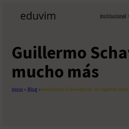
Saltar
al
Institucional
contenido
Guillermo Schav
mucho más
Inicio
»
Blog
»
Guillermo Schavelzon: un agente lite