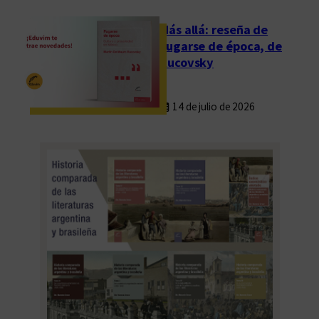
á
s
Más allá: reseña de
Fugarse de época, de
Rucovsky
14 de julio de 2026