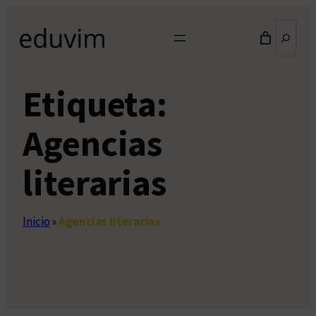
Saltar
Buscar
al
contenido
Etiqueta:
Agencias
literarias
Inicio
»
Agencias literarias