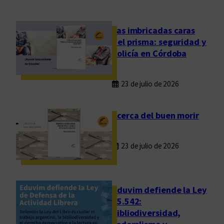
o
S
c
Las imbricadas caras
h
del prisma: seguridad y
a
policía en Córdoba
v
e
23 de julio de 2026
l
z
o
Acerca del buen morir
n
:
23 de julio de 2026
u
n
a
g
Eduvim defiende la Ley
e
25.542:
bibliodiversidad,
n