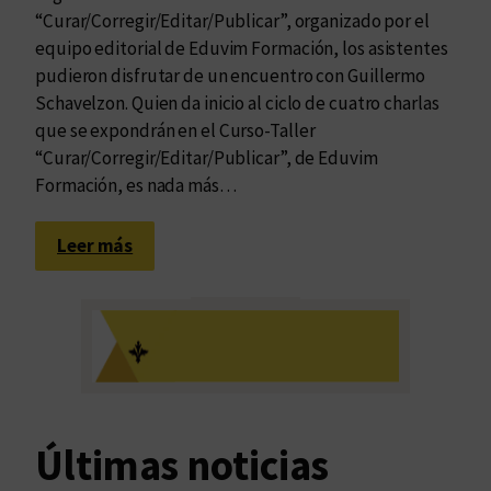
“Curar/Corregir/Editar/Publicar”, organizado por el
equipo editorial de Eduvim Formación, los asistentes
pudieron disfrutar de un encuentro con Guillermo
Schavelzon. Quien da inicio al ciclo de cuatro charlas
que se expondrán en el Curso-Taller
“Curar/Corregir/Editar/Publicar”, de Eduvim
Formación, es nada más…
:
Leer más
G
u
i
l
l
e
r
Últimas noticias
m