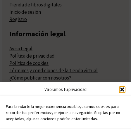
Tienda de libros digitales
Inicio de sesión
Registro
Información legal
Aviso Legal
Política de privacidad
Política de cookies
Términos y condiciones de la tienda virtual
¿Cómo publicar con nosotros?
Compra y venta de derechos
Valoramos tu privacidad
Políticas de publicación
Facturación
Políticas de coedición
Para brindarte la mejor experiencia posible, usamos cookies para
recordar tus preferencias y mejorar la navegación. Si optas por no
Atribuciones
aceptarlas, algunas opciones podrían estar limitadas.