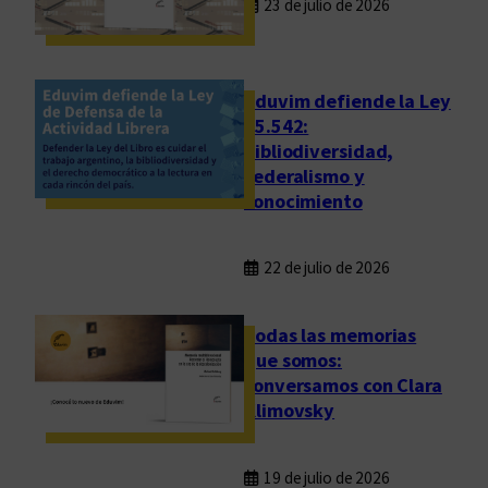
23 de julio de 2026
e
n
s
i
Eduvim defiende la Ley
ó
25.542:
bibliodiversidad,
n
federalismo y
q
conocimiento
u
e
e
22 de julio de 2026
s
l
Todas las memorias
a
que somos:
m
conversamos con Clara
e
Klimovsky
m
o
r
19 de julio de 2026