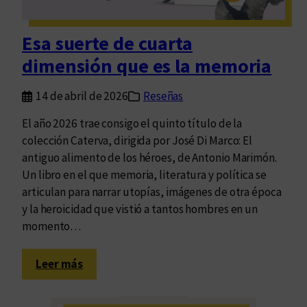
d
e
Esa suerte de cuarta
s
dimensión que es la memoria
e
n
14 de abril de 2026
Reseñas
t
r
El año 2026 trae consigo el quinto título de la
á
colección Caterva, dirigida por José Di Marco: El
n
antiguo alimento de los héroes, de Antonio Marimón.
s
Un libro en el que memoria, literatura y política se
i
articulan para narrar utopías, imágenes de otra época
t
y la heroicidad que vistió a tantos hombres en un
o
momento…
:
Leer más
E
s