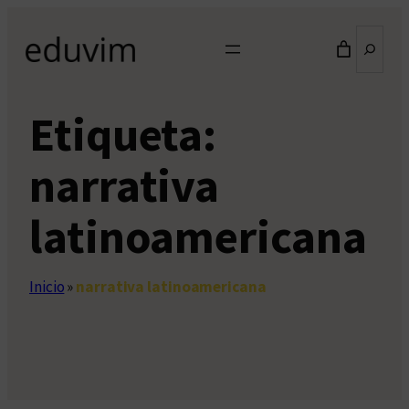
Saltar
Buscar
al
contenido
Etiqueta:
narrativa
latinoamericana
Inicio
»
narrativa latinoamericana