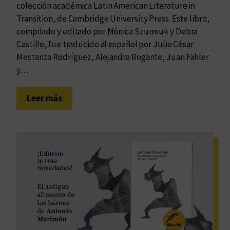
colección académica Latin American Literature in
Transition, de Cambridge University Press. Este libro,
compilado y editado por Mónica Szurmuk y Debra
Castillo, fue traducido al español por Julio César
Mestanza Rodríguez, Alejandra Rogante, Juan Fahler
y…
:
Leer más
T
e
x
t
u
a
l
i
d
a