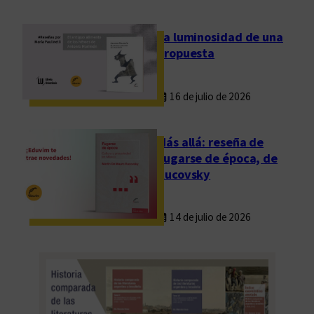
i
a
La luminosidad de una
propuesta
16 de julio de 2026
Más allá: reseña de
Fugarse de época, de
Rucovsky
14 de julio de 2026