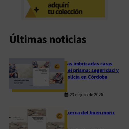
a
s
u
e
r
Últimas noticias
t
e
d
e
Las imbricadas caras
c
del prisma: seguridad y
u
policía en Córdoba
a
r
23 de julio de 2026
t
a
d
Acerca del buen morir
i
m