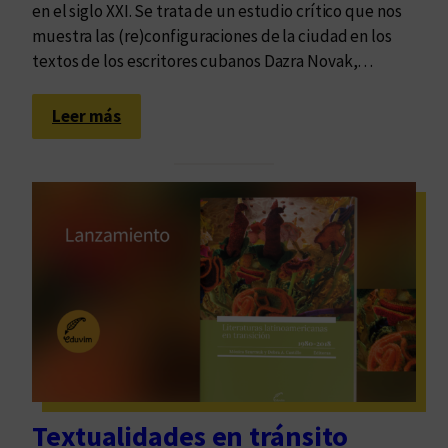
en el siglo XXI. Se trata de un estudio crítico que nos
muestra las (re)configuraciones de la ciudad en los
textos de los escritores cubanos Dazra Novak,…
:
Leer más
A
n
d
a
r
L
a
s
H
a
b
a
Textualidades en tránsito
n