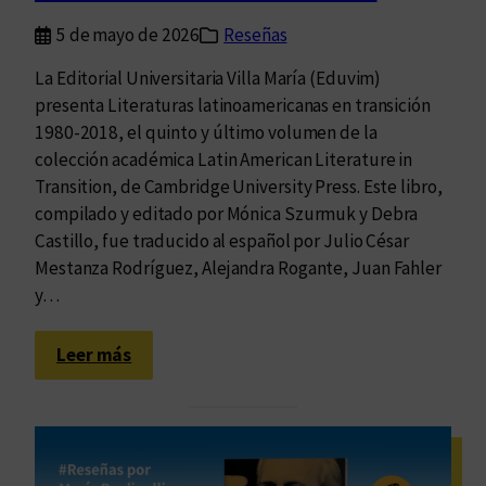
a
5 de mayo de 2026
Reseñas
s
La Editorial Universitaria Villa María (Eduvim)
presenta Literaturas latinoamericanas en transición
1980-2018, el quinto y último volumen de la
colección académica Latin American Literature in
Transition, de Cambridge University Press. Este libro,
compilado y editado por Mónica Szurmuk y Debra
Castillo, fue traducido al español por Julio César
Mestanza Rodríguez, Alejandra Rogante, Juan Fahler
y…
:
Leer más
T
e
x
t