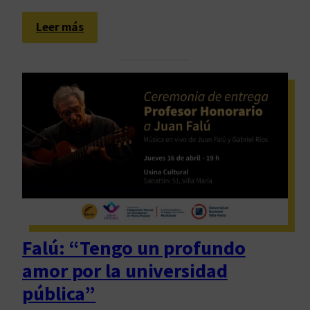
o
:
Leer más
L
a
t
o
t
a
l
i
d
a
d
d
Falú: “Tengo un profundo
e
amor por la universidad
l
a
pública”
s