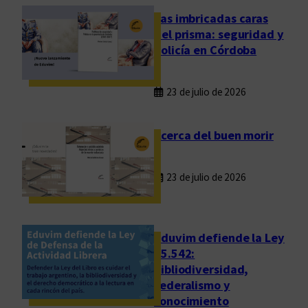
o
Las imbricadas caras
u
del prisma: seguridad y
n
policía en Córdoba
p
r
23 de julio de 2026
o
f
u
Acerca del buen morir
n
d
23 de julio de 2026
o
a
m
o
Eduvim defiende la Ley
r
25.542:
bibliodiversidad,
p
federalismo y
o
conocimiento
r