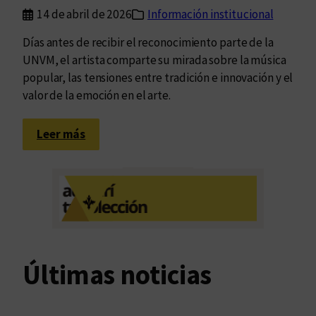
t
14 de abril de 2026
Información institucional
o
Días antes de recibir el reconocimiento parte de la
t
UNVM, el artista comparte su mirada sobre la música
a
popular, las tensiones entre tradición e innovación y el
l
valor de la emoción en el arte.
i
d
:
a
Leer más
F
d
a
e
l
s
ú
:
“
T
Últimas noticias
e
n
g