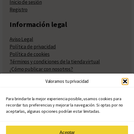
Inicio de sesión
Registro
Información legal
Aviso Legal
Política de privacidad
Política de cookies
Términos y condiciones de la tienda virtual
¿Cómo publicar con nosotros?
Compra y venta de derechos
Valoramos tu privacidad
Políticas de publicación
Facturación
Políticas de coedición
Para brindarte la mejor experiencia posible, usamos cookies para
recordar tus preferencias y mejorar la navegación. Si optas por no
Atribuciones
aceptarlas, algunas opciones podrían estar limitadas.
Aceptar