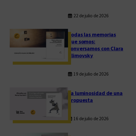
l
a
22 de julio de 2026
u
n
Todas las memorias
i
que somos:
v
conversamos con Clara
e
Klimovsky
r
s
i
19 de julio de 2026
d
a
La luminosidad de una
d
propuesta
p
ú
16 de julio de 2026
b
l
i