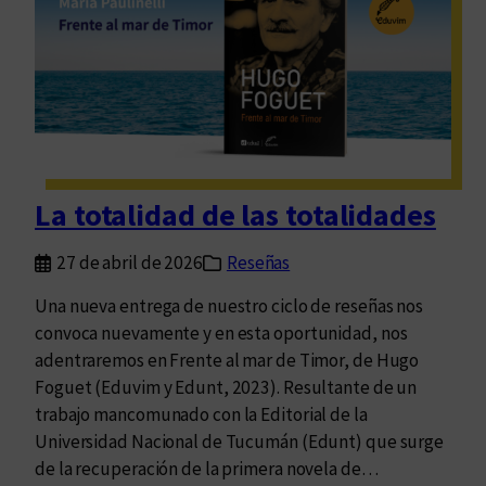
u
a
l
i
d
a
d
e
La totalidad de las totalidades
s
e
27 de abril de 2026
Reseñas
n
t
Una nueva entrega de nuestro ciclo de reseñas nos
r
convoca nuevamente y en esta oportunidad, nos
á
adentraremos en Frente al mar de Timor, de Hugo
n
Foguet (Eduvim y Edunt, 2023). Resultante de un
s
trabajo mancomunado con la Editorial de la
i
Universidad Nacional de Tucumán (Edunt) que surge
t
de la recuperación de la primera novela de…