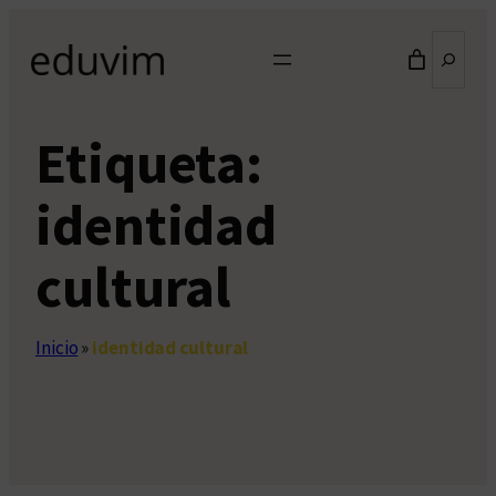
Saltar
Buscar
al
contenido
Etiqueta:
identidad
cultural
Inicio
»
identidad cultural