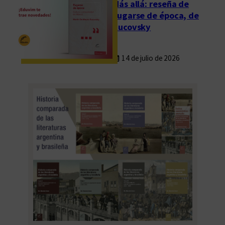
Más allá: reseña de
c
Fugarse de época, de
a
Rucovsky
”
14 de julio de 2026