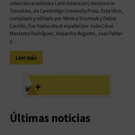
colección académica Latin American Literature in
Transition, de Cambridge University Press. Este libro,
compilado y editado por Mónica Szurmuk y Debra
Castillo, fue traducido al español por Julio César
Mestanza Rodríguez, Alejandra Rogante, Juan Fahler
y…
:
Leer más
T
e
x
t
u
a
l
Últimas noticias
i
d
a