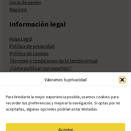
Inicio de sesión
Registro
Información legal
Aviso Legal
Política de privacidad
Política de cookies
Términos y condiciones de la tienda virtual
¿Cómo publicar con nosotros?
Compra y venta de derechos
Valoramos tu privacidad
Políticas de publicación
Facturación
Políticas de coedición
Para brindarte la mejor experiencia posible, usamos cookies para
recordar tus preferencias y mejorar la navegación. Si optas por no
Atribuciones
aceptarlas, algunas opciones podrían estar limitadas.
Aceptar