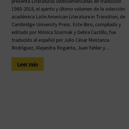
presenta Literaturas latinoamericanas en transición
1980-2018, el quinto y último volumen de la colección
académica Latin American Literature in Transition, de
Cambridge University Press. Este libro, compilado y
editado por Mónica Szurmuk y Debra Castillo, fue
traducido al español por Julio César Mestanza
Rodríguez, Alejandra Rogante, Juan Fahler y…
:
Leer más
T
e
x
t
u
a
l
i