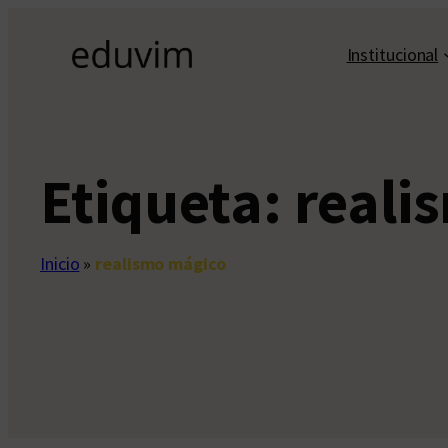
Saltar
al
Institucional
contenido
Etiqueta:
reali
Inicio
»
realismo mágico