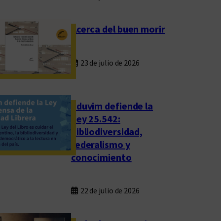
Acerca del buen morir
23 de julio de 2026
Eduvim defiende la
Ley 25.542:
bibliodiversidad,
federalismo y
conocimiento
22 de julio de 2026