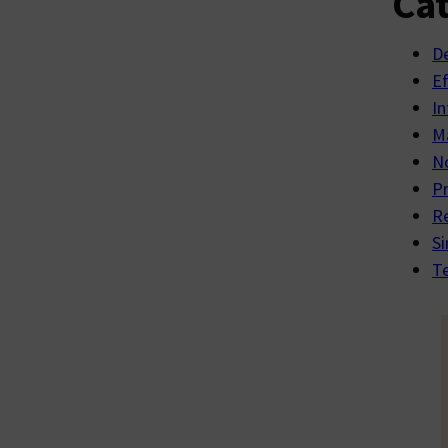
Cat
D
E
In
Ma
No
P
R
Si
Te