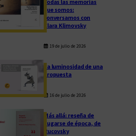
Todas las memorias
que somos:
conversamos con
Clara Klimovsky
19 de julio de 2026
La luminosidad de una
propuesta
16 de julio de 2026
Más allá: reseña de
Fugarse de época, de
Rucovsky