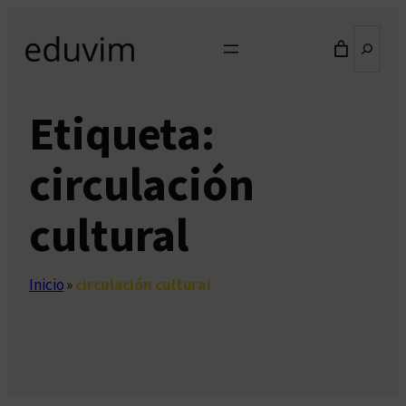
Saltar
Buscar
al
contenido
Etiqueta:
circulación
cultural
Inicio
»
circulación cultural