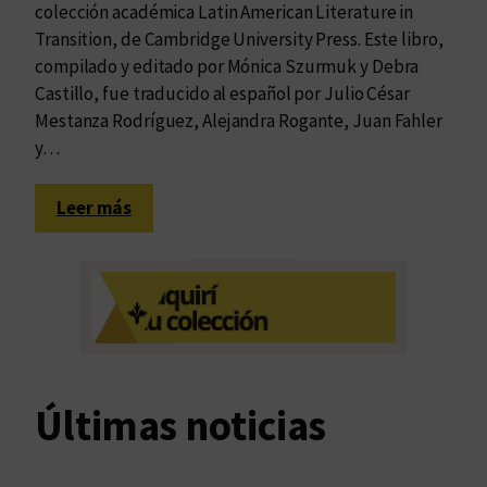
colección académica Latin American Literature in
Transition, de Cambridge University Press. Este libro,
compilado y editado por Mónica Szurmuk y Debra
Castillo, fue traducido al español por Julio César
Mestanza Rodríguez, Alejandra Rogante, Juan Fahler
y…
:
Leer más
T
e
x
t
u
a
l
Últimas noticias
i
d
a