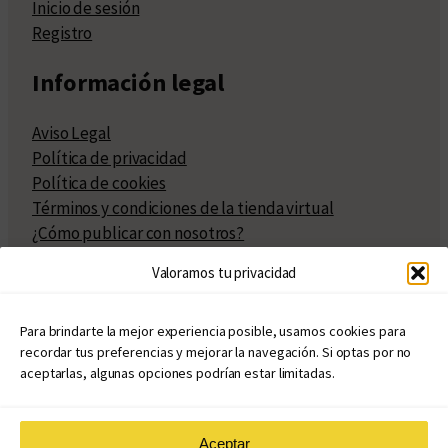
Inicio de sesión
Registro
Información legal
Aviso Legal
Política de privacidad
Política de cookies
Términos y condiciones de la tienda virtual
¿Cómo publicar con nosotros?
Compra y venta de derechos
Valoramos tu privacidad
Políticas de publicación
Facturación
Políticas de coedición
Para brindarte la mejor experiencia posible, usamos cookies para
recordar tus preferencias y mejorar la navegación. Si optas por no
Atribuciones
aceptarlas, algunas opciones podrían estar limitadas.
Aceptar