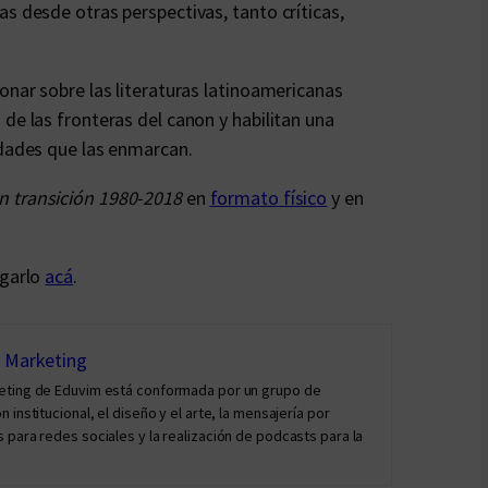
s desde otras perspectivas, tanto críticas,
onar sobre las literaturas latinoamericanas
de las fronteras del canon y habilitan una
idades que las enmarcan.
n transición 1980-2018
en
formato físico
y en
rgarlo
acá
.
y Marketing
keting de Eduvim está conformada por un grupo de
institucional, el diseño y el arte, la mensajería por
 para redes sociales y la realización de podcasts para la