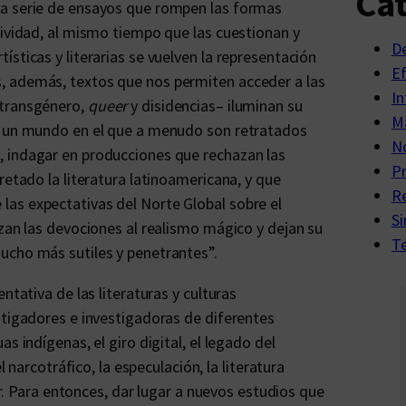
Cat
na serie de ensayos que rompen las formas
tividad, al mismo tiempo que las cuestionan y
D
sticas y literarias se vuelven la representación
E
, además, textos que nos permiten acceder a las
In
 transgénero,
queer
y disidencias– iluminan su
Ma
en un mundo en el que a menudo son retratados
No
, indagar en producciones que rechazan las
P
retado la literatura latinoamericana, y que
R
as expectativas del Norte Global sobre el
Si
azan las devociones al realismo mágico y dejan su
Te
ucho más sutiles y penetrantes”.
ntativa de las literaturas y culturas
stigadores e investigadoras de diferentes
s indígenas, el giro digital, el legado del
l narcotráfico, la especulación, la literatura
eer. Para entonces, dar lugar a nuevos estudios que