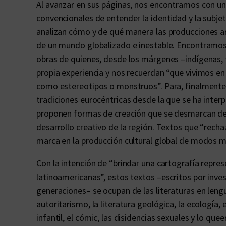
Al avanzar en sus páginas, nos encontramos con u
convencionales de entender la identidad y la subje
analizan cómo y de qué manera las producciones artí
de un mundo globalizado e inestable. Encontramos
obras de quienes, desde los márgenes –indígenas,
propia experiencia y nos recuerdan “que vivimos 
como estereotipos o monstruos”. Para, finalmente
tradiciones eurocéntricas desde la que se ha interp
proponen formas de creación que se desmarcan de l
desarrollo creativo de la región. Textos que “rech
marca en la producción cultural global de modos m
Con la intención de “brindar una cartografía represe
latinoamericanas”, estos textos –escritos por inve
generaciones– se ocupan de las literaturas en lengua
autoritarismo, la literatura geológica, la ecología, e
infantil, el cómic, las disidencias sexuales y lo qu