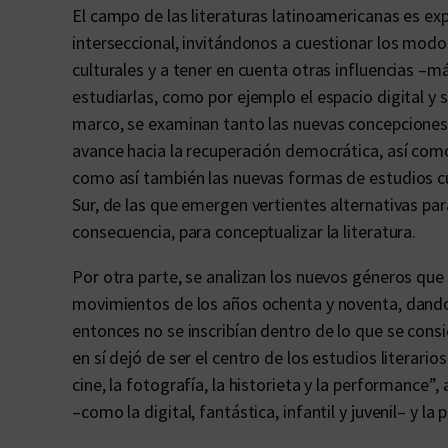
El campo de las literaturas latinoamericanas es ex
interseccional, invitándonos a cuestionar los modo
culturales y a tener en cuenta otras influencias –má
estudiarlas, como por ejemplo el espacio digital y
marco, se examinan tanto las nuevas concepciones s
avance hacia la recuperación democrática, así como 
como así también las nuevas formas de estudios cul
Sur, de las que emergen vertientes alternativas para
consecuencia, para conceptualizar la literatura.
Por otra parte, se analizan los nuevos géneros que 
movimientos de los años ochenta y noventa, dando 
entonces no se inscribían dentro de lo que se consid
en sí dejó de ser el centro de los estudios literar
cine, la fotografía, la historieta y la performance”
–como la digital, fantástica, infantil y juvenil– y l