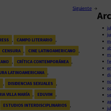
Siguiente
→
Ar
ju
ju
RESS
, 
CAMPO LITERARIO
, 
m
ab
CENSURA
, 
CINE LATINOAMERICANO
, 
m
fe
CANO
, 
CRÍTICA CONTEMPORÁNEA
, 
e
URA LATINOAMERICANA
, 
di
n
A
, 
DISIDENCIAS SEXUALES
, 
o
IA VILLA MARÍA
, 
EDUVIM
, 
s
a
 
ESTUDIOS INTERDISCIPLINARIOS
, 
ju