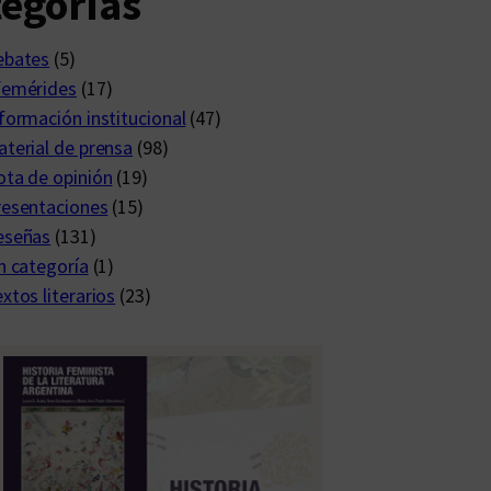
egorías
ebates
(5)
femérides
(17)
formación institucional
(47)
terial de prensa
(98)
ta de opinión
(19)
resentaciones
(15)
eseñas
(131)
n categoría
(1)
xtos literarios
(23)