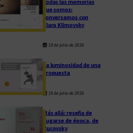
Todas las memorias
que somos:
conversamos con
Clara Klimovsky
19 de julio de 2026
La luminosidad de una
propuesta
16 de julio de 2026
Más allá: reseña de
Fugarse de época, de
Rucovsky