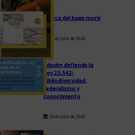
Acerca del buen morir
23 de julio de 2026
Eduvim defiende la
Ley 25.542:
bibliodiversidad,
federalismo y
conocimiento
22 de julio de 2026