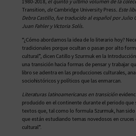
1980-2018
, el quinto y último volumen de la cole
Transition
, de
Cambridge University Press
. Este l
Debra Castillo, fue traducido al español por Julio
Juan Fahler y Victoria Solís.
“¿Cómo abordamos la idea de lo literario hoy? Ne
tradicionales porque ocultan o pasan por alto for
cultural”, dicen Catillo y Szurmuk en la Introducci
una transición hacia formas de pensar y trabajar 
libro se adentra en las producciones culturales, an
sociohistóricos y políticos que las enmarcan.
Literaturas latinoamericanas en transición
evidenci
producido en el continente durante el periodo que
textos que, tal como lo formula Szurmuk, han sido 
que están estudiando temas novedosos en cruces co
cultural”.