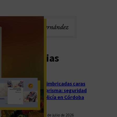
imas noticias
Las imbricadas caras
del prisma: seguridad
y policía en Córdoba
23 de julio de 2026