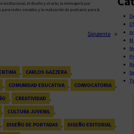
Cat
institucional, el diseño y el arte, la mensajería por
 para redes sociales y la realización de podcasts para la
D
E
In
Siguiente
→
Ma
No
P
R
ENTINA
, 
CARLOS GAZZERA
, 
Si
Te
, 
COMUNIDAD EDUCATIVA
, 
CONVOCATORIA
, 
ÑO
, 
CREATIVIDAD
, 
, 
CULTURA JUVENIL
, 
, 
DISEÑO DE PORTADAS
, 
DISEÑO EDITORIAL
, 