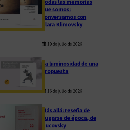
Todas las memorias
que somos:
conversamos con
Clara Klimovsky
19 de julio de 2026
La luminosidad de una
propuesta
16 de julio de 2026
Más allá: reseña de
Fugarse de época, de
Rucovsky