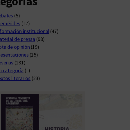
egorías
ebates
(5)
femérides
(17)
formación institucional
(47)
terial de prensa
(98)
ta de opinión
(19)
resentaciones
(15)
eseñas
(131)
n categoría
(1)
xtos literarios
(23)