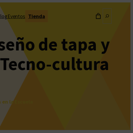
Buscar
log
Eventos
Tienda
seño de tapa y
 Tecno-cultura
 en la Escuela