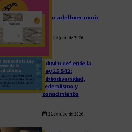
Acerca del buen morir
23 de julio de 2026
Eduvim defiende la
Ley 25.542:
bibliodiversidad,
federalismo y
conocimiento
22 de julio de 2026