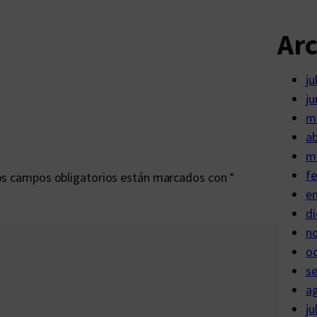
Ar
ju
ju
m
ab
m
fe
s campos obligatorios están marcados con
*
e
di
n
o
s
a
ju