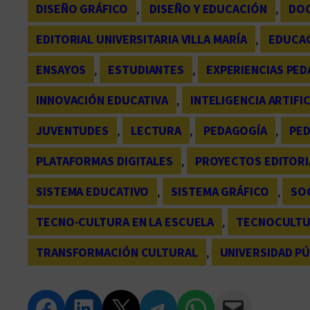
DISEÑO GRÁFICO
, 
DISEÑO Y EDUCACIÓN
, 
DO
EDITORIAL UNIVERSITARIA VILLA MARÍA
, 
EDUCA
ENSAYOS
, 
ESTUDIANTES
, 
EXPERIENCIAS PE
INNOVACIÓN EDUCATIVA
, 
INTELIGENCIA ARTIFIC
JUVENTUDES
, 
LECTURA
, 
PEDAGOGÍA
, 
PED
PLATAFORMAS DIGITALES
, 
PROYECTOS EDITORI
SISTEMA EDUCATIVO
, 
SISTEMA GRÁFICO
, 
SO
TECNO-CULTURA EN LA ESCUELA
, 
TECNOCULT
TRANSFORMACIÓN CULTURAL
, 
UNIVERSIDAD PÚ
Compartir en Facebook
Compartir en LinkedIn
Compartir en Twitter
Compartir en Telegram
Compartir en WhatsApp
Compartir vía Email