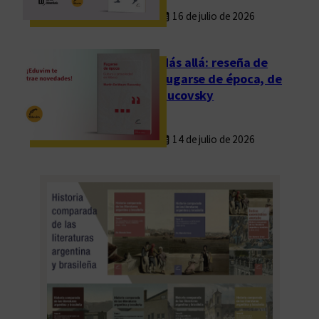
16 de julio de 2026
u
s
c
Más allá: reseña de
r
Fugarse de época, de
i
Rucovsky
t
o
14 de julio de 2026
s