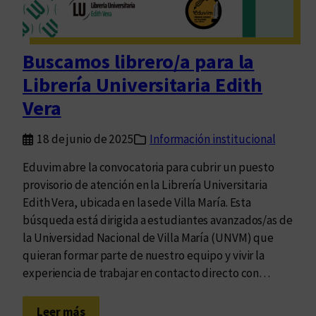
r
i
a
Buscamos librero/a para la
n
Librería Universitaria Edith
a
c
Vera
i
o
18 de junio de 2025
Información institucional
n
Eduvim abre la convocatoria para cubrir un puesto
a
provisorio de atención en la Librería Universitaria
l
Edith Vera, ubicada en la sede Villa María. Esta
p
búsqueda está dirigida a estudiantes avanzados/as de
a
la Universidad Nacional de Villa María (UNVM) que
r
quieran formar parte de nuestro equipo y vivir la
a
experiencia de trabajar en contacto directo con…
e
l
:
d
Leer más