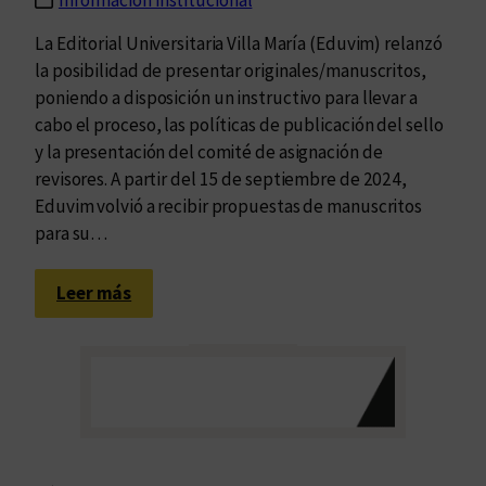
a
a
La Editorial Universitaria Villa María (Eduvim) relanzó
r
i
la posibilidad de presentar originales/manuscritos,
a
n
poniendo a disposición un instructivo para llevar a
l
t
cabo el proceso, las políticas de publicación del sello
a
e
y la presentación del comité de asignación de
L
r
revisores. A partir del 15 de septiembre de 2024,
i
i
Eduvim volvió a recibir propuestas de manuscritos
b
o
para su…
r
r
e
d
:
r
Leer más
e
E
í
l
d
a
a
u
U
c
v
n
o
i
i
l
m
v
e
e
c