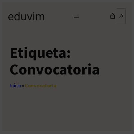
Saltar
Buscar
al
contenido
Etiqueta:
Convocatoria
Inicio
»
Convocatoria