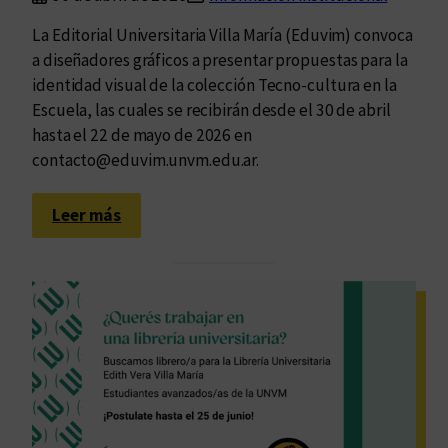
La Editorial Universitaria Villa María (Eduvim) convoca
a diseñadores gráficos a presentar propuestas para la
identidad visual de la colección Tecno-cultura en la
Escuela, las cuales se recibirán desde el 30 de abril
hasta el 22 de mayo de 2026 en
contacto@eduvim.unvm.edu.ar.
:
Leer más
C
o
n
v
o
c
a
t
o