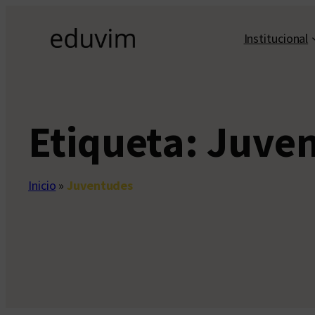
Saltar
al
Institucional
contenido
Etiqueta:
Juve
Inicio
»
Juventudes