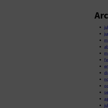
Ar
ju
ju
m
ab
m
fe
e
di
n
o
s
a
ju