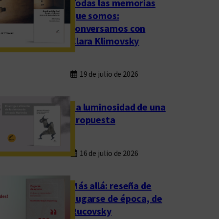
Todas las memorias
que somos:
conversamos con
Clara Klimovsky
19 de julio de 2026
La luminosidad de una
propuesta
16 de julio de 2026
Más allá: reseña de
Fugarse de época, de
Rucovsky