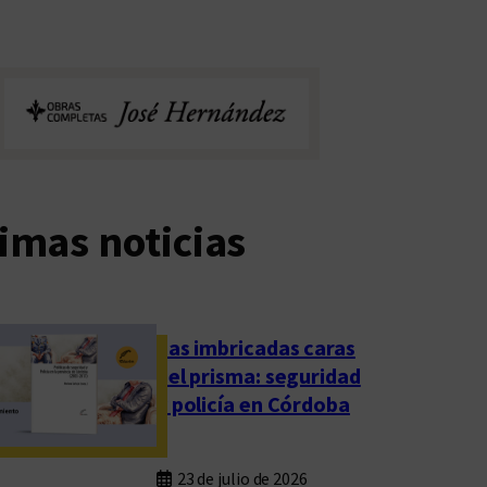
imas noticias
Las imbricadas caras
del prisma: seguridad
y policía en Córdoba
23 de julio de 2026