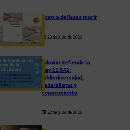
Acerca del buen morir
23 de julio de 2026
Eduvim defiende la
Ley 25.542:
bibliodiversidad,
federalismo y
conocimiento
22 de julio de 2026