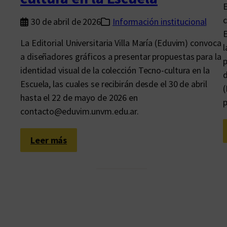
E
c
30 de abril de 2026
Información institucional
E
La Editorial Universitaria Villa María (Eduvim) convoca
l
a diseñadores gráficos a presentar propuestas para la
p
identidad visual de la colección Tecno-cultura en la
d
Escuela, las cuales se recibirán desde el 30 de abril
(
hasta el 22 de mayo de 2026 en
contacto@eduvim.unvm.edu.ar.
:
Leer más
C
o
n
v
o
c