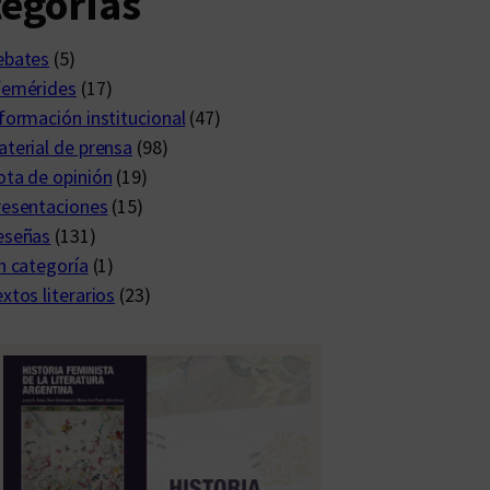
egorías
ebates
(5)
femérides
(17)
formación institucional
(47)
terial de prensa
(98)
ta de opinión
(19)
resentaciones
(15)
eseñas
(131)
n categoría
(1)
xtos literarios
(23)