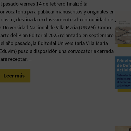
l pasado viernes 14 de febrero finalizó la
onvocatoria para publicar manuscritos y originales en
duvim, destinada exclusivamente a la comunidad de
a Universidad Nacional de Villa María (UNVM). Como
arte del Plan Editorial 2025 relanzado en septiembre
el año pasado, la Editorial Universitaria Villa María
Eduvim) puso a disposición una convocatoria cerrada
para receptar…
:
Leer más
C
e
r
r
ó
l
a