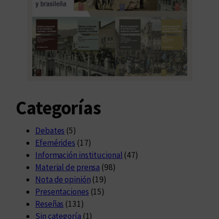
o
c
i
o
-
c
u
l
Categorías
t
u
r
Debates
(5)
a
Efemérides
(17)
l
Información institucional
(47)
Material de prensa
(98)
Nota de opinión
(19)
Presentaciones
(15)
Reseñas
(131)
Sin categoría
(1)