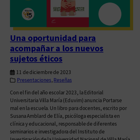
m
í
a
n
o
Una oportunidad para
e
acompañar a los nuevos
s
e
sujetos éticos
l
f
11 de diciembre de 2023
i
Presentaciones
, 
Reseñas
n
Con el fin del año escolar 2023, la Editorial
,
Universitaria Villa María (Eduvim) anuncia Portarse
l
mal en la escuela. Un libro para docentes, escrito por
a
Susana Amblard de Elía, psicóloga especialista en
b
clínica y educacional, responsable de diferentes
a
seminarios e investigadora del Instituto de
t
Investigación de la Universidad Nacional de Villa María