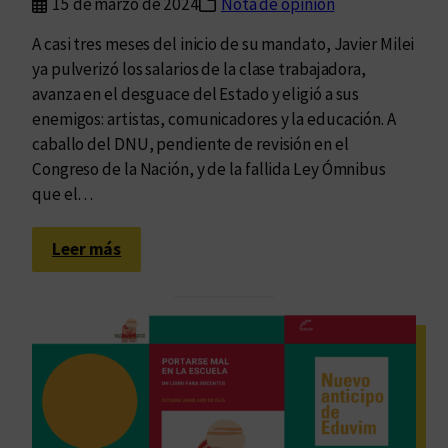
15 de marzo de 2024
Nota de opinión
l
v
A casi tres meses del inicio de su mandato, Javier Milei
i
ya pulverizó los salarios de la clase trabajadora,
n
avanza en el desguace del Estado y eligió a sus
a
enemigos: artistas, comunicadores y la educación. A
s
caballo del DNU, pendiente de revisión en el
?
Congreso de la Nación, y de la fallida Ley Ómnibus
que el…
:
Leer más
L
a
e
c
o
n
o