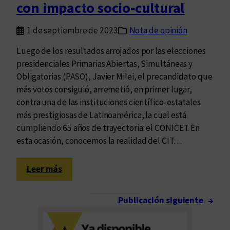
p
con impacto socio-cultural
a
r
1 de septiembre de 2023
Nota de opinión
a
Luego de los resultados arrojados por las elecciones
a
presidenciales Primarias Abiertas, Simultáneas y
c
Obligatorias (PASO), Javier Milei, el precandidato que
o
más votos consiguió, arremetió, en primer lugar,
m
contra una de las instituciones científico-estatales
p
más prestigiosas de Latinoamérica, la cual está
a
cumpliendo 65 años de trayectoria: el CONICET. En
ñ
esta ocasión, conocemos la realidad del CIT…
a
r
:
a
Leer más
P
l
r
o
Publicación siguiente
→
o
s
d
n