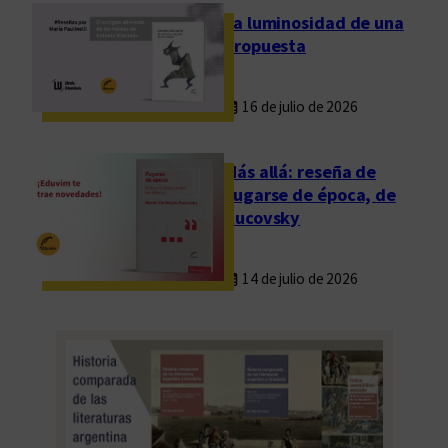
i
La luminosidad de una
n
propuesta
a
r
16 de julio de 2026
i
o
y
Más allá: reseña de
c
Fugarse de época, de
o
Rucovsky
n
i
14 de julio de 2026
m
p
a
c
t
o
s