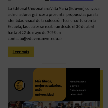
La Editorial Universitaria Villa María (Eduvim) convoca
a diseñadores gráficos a presentar propuestas para la
identidad visual de la colección Tecno-cultura en la
Escuela, las cuales se recibirán desde el 30 de abril
hasta el 22 de mayo de 2026 en
contacto@eduvim.unvm.edu.ar.
:
Leer más
C
o
n
v
o
c
a
t
o