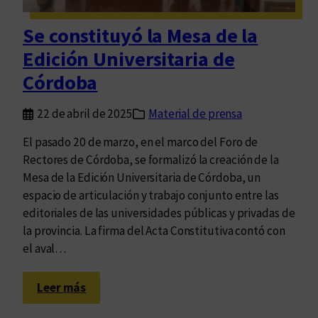
o
i
c
s
d
Se constituyó la Mesa de la
i
d
a
ó
Edición Universitaria de
i
d
n
g
Córdoba
T
i
e
t
22 de abril de 2025
Material de prensa
c
a
n
El pasado 20 de marzo, en el marco del Foro de
l
o
Rectores de Córdoba, se formalizó la creación de la
e
-
Mesa de la Edición Universitaria de Córdoba, un
s
c
espacio de articulación y trabajo conjunto entre las
u
editoriales de las universidades públicas y privadas de
y
l
la provincia. La firma del Acta Constitutiva contó con
c
t
el aval…
e
u
l
r
:
u
Leer más
a
S
l
e