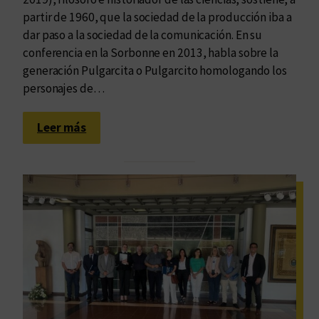
a
a
partir de 1960, que la sociedad de la producción iba a
l
i
dar paso a la sociedad de la comunicación. En su
a
n
conferencia en la Sorbonne en 2013, habla sobre la
r
t
generación Pulgarcita o Pulgarcito homologando los
i
e
personajes de…
o
r
s
i
:
Leer más
,
o
S
m
r
o
á
d
b
s
e
r
u
l
e
n
a
n
i
c
a
v
o
t
e
l
i
r
e
v
s
c