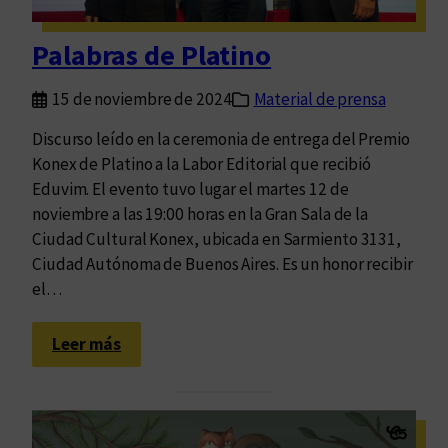
o
t
h
a
Palabras de Platino
i
r
b
i
15 de noviembre de 2024
Material de prensa
i
a
c
d
Discurso leído en la ceremonia de entrega del Premio
i
e
Konex de Platino a la Labor Editorial que recibió
ó
C
Eduvim. El evento tuvo lugar el martes 12 de
n
ó
noviembre a las 19:00 horas en la Gran Sala de la
d
r
Ciudad Cultural Konex, ubicada en Sarmiento 3131,
i
d
Ciudad Autónoma de Buenos Aires. Es un honor recibir
g
o
el…
i
b
t
a
:
Leer más
a
P
l
a
:
l
P
a