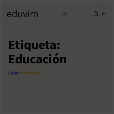
Saltar
Buscar
al
contenido
Etiqueta:
Educación
Inicio
»
Educación