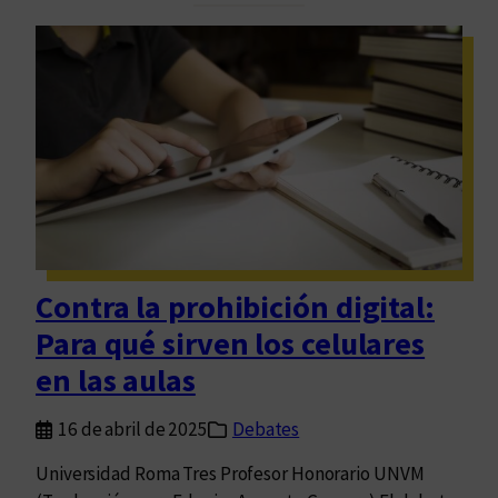
e
a
n
c
r
l
o
e
a
n
s
E
s
e
s
t
n
c
i
l
u
t
a
e
u
e
l
y
s
a
ó
c
Contra la prohibición digital:
l
u
Para qué sirven los celulares
a
e
M
l
en las aulas
e
a
s
16 de abril de 2025
Debates
a
Universidad Roma Tres Profesor Honorario UNVM
d