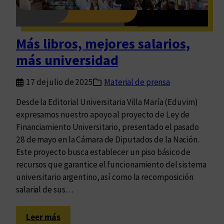
r
i
a
Más libros, mejores salarios,
n
más universidad
a
c
17 de julio de 2025
Material de prensa
i
o
Desde la Editorial Universitaria Villa María (Eduvim)
n
expresamos nuestro apoyo al proyecto de Ley de
a
Financiamiento Universitario, presentado el pasado
l
28 de mayo en la Cámara de Diputados de la Nación.
p
Este proyecto busca establecer un piso básico de
a
recursos que garantice el funcionamiento del sistema
r
universitario argentino, así como la recomposición
a
salarial de sus…
e
l
:
Leer más
d