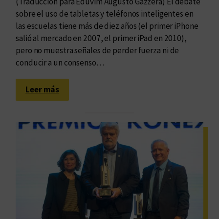
(Traducción para Eduvim Augusto Gazzera) El debate
e
sobre el uso de tabletas y teléfonos inteligentes en
l
las escuelas tiene más de diez años (el primer iPhone
a
salió al mercado en 2007, el primer iPad en 2010),
E
pero no muestra señales de perder fuerza ni de
d
conducir a un consenso…
i
c
:
i
Leer más
C
ó
o
n
n
U
t
n
r
i
a
v
l
e
a
r
p
s
r
i