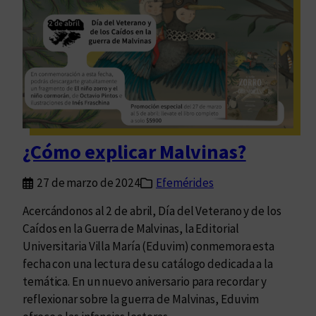
a
b
r
r
a
a
q
s
u
d
é
e
s
P
i
l
¿Cómo explicar Malvinas?
r
a
v
t
27 de marzo de 2024
Efemérides
e
i
n
n
Acercándonos al 2 de abril, Día del Veterano y de los
l
o
Caídos en la Guerra de Malvinas, la Editorial
o
Universitaria Villa María (Eduvim) conmemora esta
s
fecha con una lectura de su catálogo dedicada a la
c
temática. En un nuevo aniversario para recordar y
e
reflexionar sobre la guerra de Malvinas, Eduvim
l