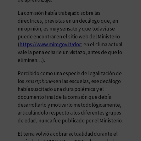
La comisión había trabajado sobre las
directrices, previstas en un decálogo que, en
mi opinión, es muy sensato y que todavía se
puede encontrar en el sitio web del Ministerio
(
https://www.mim.gov.it/doc
; en el clima actual
vale la pena echarle un vistazo, antes de que lo
eliminen…).
Percibido como una especie de legalización de
los
smartphones
en las escuelas, ese decálogo
había suscitado una dura polémica y el
documento final de la comisión que debía
desarrollarlo y motivarlo metodológicamente,
articulándolo respecto a los diferentes grupos
de edad, nunca fue publicado por el Ministerio.
El tema volvió a cobrar actualidad durante el