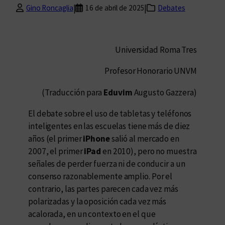
|
|
Gino Roncaglia
16 de abril de 2025
Debates
Universidad Roma Tres
Profesor Honorario UNVM
(Traducción para
Eduvim
Augusto Gazzera)
El debate sobre el uso de tabletas y teléfonos
inteligentes en las escuelas tiene más de diez
años (el primer
iPhone
salió al mercado en
2007, el primer
iPad
en 2010), pero no muestra
señales de perder fuerza ni de conducir a un
consenso razonablemente amplio. Por el
contrario, las partes parecen cada vez más
polarizadas y la oposición cada vez más
acalorada, en un contexto en el que