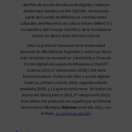
del Plan de Acción de Educación Digital y colabora
desde hace tiempo con RAI CULTURA. Ha formado
parte del Comité de Bibliotecas e Instituciones
Culturales del Ministerio de Cultura italiano (MIBACT) y
es miembro del Consejo Científico de la
Fondazione
Scuola dei Beni e delle Attività Culturali
.
Gino es profesor honorario en la Universidad
Nacional de Villa María en Argentina y entre sus libros
más recientes se encuentran:
L’architetto e l’oracolo
.
Forme digitali del sapere da Wikipedia a ChatGPT
(Laterza 2023, 5ª reimpresión 2024); L’età della
frammentazione. Cultura del libro e scuola digitale
(Laterza, primera edición 2018, segunda edición
ampliada 2020); y
La quarta rivoluzione.
Sei lezioni sul
futuro del libro
(Laterza 2010, 5ª reimpresión 2022).
Este último fue publicado en español por la Editorial
Universitaria Villa María (
Eduvim
) en el año 2012, con
el título
:
La cuarta revolución
.