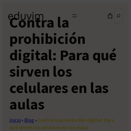
Saltar
Buscar
al
Contra la
contenido
prohibición
digital: Para qué
sirven los
celulares en las
aulas
Inicio
»
Blog
»
Contra la prohibición digital: Para
qué sirven los celulares en las aulas