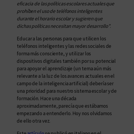
eficacia de las políticas escolares actuales que
prohíben el uso de teléfonos inteligentes
durante el horario escolar y sugieren que
dichas políticas necesitan mayor desarrollo”
.
Educar a las personas para que utilicen los
teléfonos inteligentes y las redes sociales de
forma más consciente, y utilizar los
dispositivos digitales también por su potencial
para apoyar el aprendizaje (un tema aún más
relevante a la luz de los avances actuales en el
campo de la inteligencia artificial) debería ser
una prioridad para nuestro sistema escolar y de
formación. Hace una década
aproximadamente, parecía que estábamos
empezando a entenderlo. Hoy nos olvidamos
de ello otra vez.
Este
artíc
ulo
se publicó en italiano en el