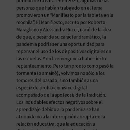
período de COVID-19: en 2020, algunas de las
personas que habían trabajado en el tema
promovieron un “Manifiesto por la tableta en la
mochila”. El Manifiesto, escrito por Roberto
Maragliano y Alessandra Rucci, nació de la idea
de que, a pesar de su carácter dramático, la
pandemia podría ser una oportunidad para
repensar el uso de los dispositivos digitales en
las escuelas. Y en la emergencia hubo cierto
replanteamiento. Pero tan pronto como pasó la
tormenta (o amainó), volvimos no sólo a los
temores del pasado, sino también a una
especie de prohibicionismo digital,
acompañado de la apoteosis de la tradición.
Los indudables efectos negativos sobre el
aprendizaje debido a la pandemia se han
atribuido no a la interrupción abrupta de la
relación educativa, que la educación a