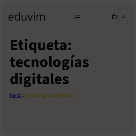
Saltar
Buscar
al
contenido
Etiqueta:
tecnologías
digitales
Inicio
»
tecnologías digitales