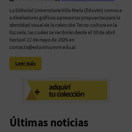
La Editorial Universitaria Villa María (Eduvim) convoca
a diseñadores gráficos a presentar propuestas para la
identidad visual de la colección Tecno-cultura en la
Escuela, las cuales se recibirán desde el 30 de abril
hasta el 22 de mayo de 2026 en
contacto@eduvim.unvm.edu.ar.
:
Leer más
C
o
n
v
o
c
a
Últimas noticias
t
o