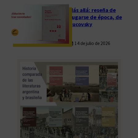
a
Más allá: reseña de
i
Fugarse de época, de
n
Rucovsky
t
e
14 de julio de 2026
r
i
o
r
d
e
l
a
c
o
l
e
c