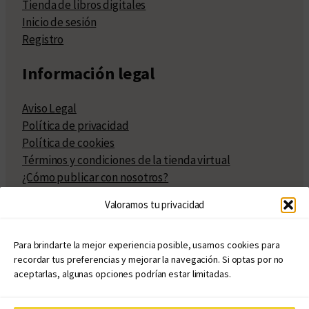
Tienda de libros digitales
Inicio de sesión
Registro
Información legal
Aviso Legal
Política de privacidad
Política de cookies
Términos y condiciones de la tienda virtual
¿Cómo publicar con nosotros?
Compra y venta de derechos
Valoramos tu privacidad
Políticas de publicación
Facturación
Políticas de coedición
Para brindarte la mejor experiencia posible, usamos cookies para
recordar tus preferencias y mejorar la navegación. Si optas por no
Atribuciones
aceptarlas, algunas opciones podrían estar limitadas.