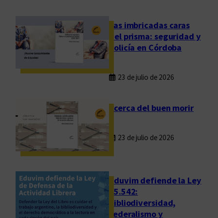
r
i
Las imbricadas caras
a
del prisma: seguridad y
n
policía en Córdoba
a
c
23 de julio de 2026
i
o
n
Acerca del buen morir
a
l
23 de julio de 2026
p
a
r
a
Eduvim defiende la Ley
e
25.542:
bibliodiversidad,
l
federalismo y
d