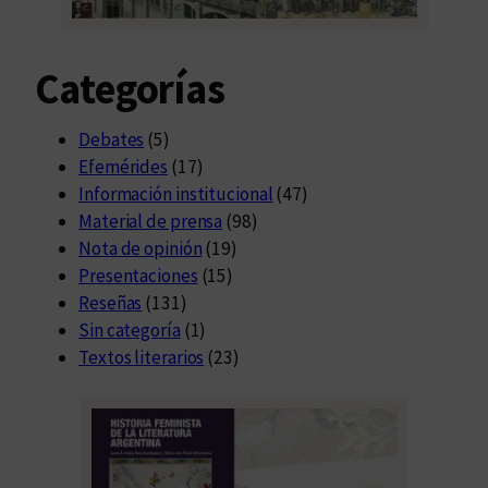
c
i
Categorías
ó
n
T
Debates
(5)
e
Efemérides
(17)
c
Información institucional
(47)
n
Material de prensa
(98)
o
Nota de opinión
(19)
-
Presentaciones
(15)
c
Reseñas
(131)
u
Sin categoría
(1)
l
Textos literarios
(23)
t
u
r
a
e