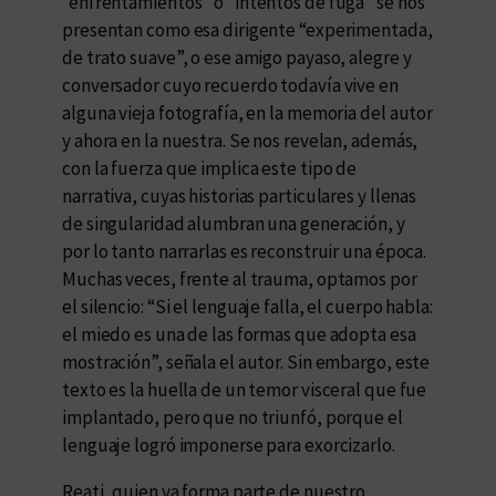
“enfrentamientos” o “intentos de fuga” se nos
presentan como esa dirigente “experimentada,
de trato suave”, o ese amigo payaso, alegre y
conversador cuyo recuerdo todavía vive en
alguna vieja fotografía, en la memoria del autor
y ahora en la nuestra. Se nos revelan, además,
con la fuerza que implica este tipo de
narrativa, cuyas historias particulares y llenas
de singularidad alumbran una generación, y
por lo tanto narrarlas es reconstruir una época.
Muchas veces, frente al trauma, optamos por
el silencio: “Si el lenguaje falla, el cuerpo habla:
el miedo es una de las formas que adopta esa
mostración”, señala el autor. Sin embargo, este
texto es la huella de un temor visceral que fue
implantado, pero que no triunfó, porque el
lenguaje logró imponerse para exorcizarlo.
Reati, quien ya forma parte de nuestro