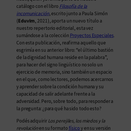
catálogo con el libro
Filosofía de la
incomunicación
, escrito junto a Paula Simón
(
Eduvim
, 2021), aporta un nuevo título a
nuestro repertorio editorial, esta vez
sumándose a la colección
Proyectos Especiales
.
Con esta publicación, reafirma aquello que
esgrimía en su anterior libro: “el último bastión
de la dignidad humana reside en la palabra”,
para hacer del signo lingüístico no solo un
ejercicio de memoria, sino también un espacio
en el que, como lectores, podemos acercarnos
y aprender sobre la condición humana y su
capacidad de salir adelante frente a la
adversidad. Pero, sobre todo, para responder a
la pregunta: ¿para qué ha sido todo esto?
Podés adquirir
Los perejiles, los miedos y la
revolución
en su formato
físico
y en su versión