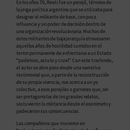
En los años 70, Reati fue un perejil, término de
la jerga política argentina que se utilizaba para
designar al militante de base, con poca
influencia y sin poder de decisión dentro de
una organización revolucionaria. Muchos de
estos militantes de baja jerarquía atravesaron
aquellos años de hostilidad sumidos en el
terror permanente de enfrentarse a un Estado
“poderoso, astuto y cruel”. Con este trasfondo,
el autor se abre paso desde una narrativa
testimonial que, a partir de la reconstrucción
de su propia vivencia, nos acerca a un yo
colectivo, a esos perejiles o garrones que, sin
ser protagonistas de los grandes relatos,
sostuvieron la militancia desde el anonimato y
padecieron sus consecuencias.
Los compañeros que murieron en