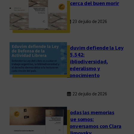
Acerca del buen morir
23 de julio de 2026
Eduvim defiende la Ley
25.542:
bibliodiversidad,
federalismo y
conocimiento
22 de julio de 2026
Todas las memorias
que somos:
conversamos con Clara
Klimovsky