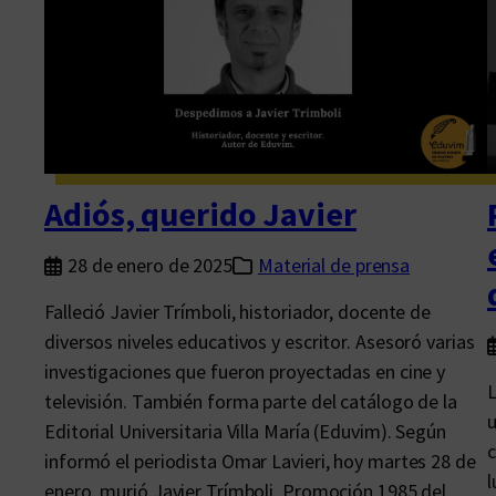
s
m
l
e
a
n
m
t
e
o
m
s
o
d
Adiós, querido Javier
r
e
i
l
28 de enero de 2025
Material de prensa
a
a
Falleció Javier Trímboli, historiador, docente de
H
diversos niveles educativos y escritor. Asesoró varias
i
investigaciones que fueron proyectadas en cine y
s
L
televisión. También forma parte del catálogo de la
t
u
Editorial Universitaria Villa María (Eduvim). Según
o
c
informó el periodista Omar Lavieri, hoy martes 28 de
r
l
enero, murió Javier Trímboli. Promoción 1985 del