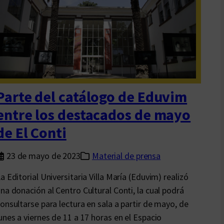
u
r
s
é
a
a
h
n
b
a
a
l
s
c
e
i
i
d
o
Parte del catálogo de Eduvim
o
n
entre los destacados de mayo
t
a
o
de El Conti
l
d
o
23 de mayo de 2023
Material de prensa
e
a Editorial Universitaria Villa María (Eduvim) realizó
s
na donación al Centro Cultural Conti, la cual podrá
t
onsultarse para lectura en sala a partir de mayo, de
o
unes a viernes de 11 a 17 horas en el Espacio
?