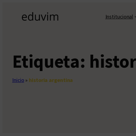
Saltar
al
Institucional
contenido
Etiqueta:
histo
Inicio
»
historia argentina