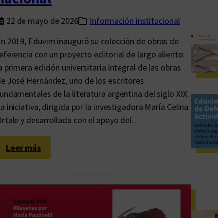
22 de mayo de 2026
Información institucional
n 2019, Eduvim inauguró su colección de obras de
eferencia con un proyecto editorial de largo aliento:
a primera edición universitaria integral de las obras
e José Hernández, uno de los escritores
undamentales de la literatura argentina del siglo XIX.
a iniciativa, dirigida por la investigadora María Celina
rtale y desarrollada con el apoyo del…
:
Leer más
O
b
r
a
s