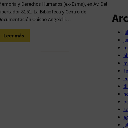
emoria y Derechos Humanos (ex-Esma), en Av. Del
ibertador 8151. La Biblioteca y Centro de
Ar
Documentación Obispo Angelelli…
ju
:
Leer más
ju
P
m
a
ab
r
m
t
fe
e
e
d
di
e
n
l
o
c
s
a
a
t
ju
á