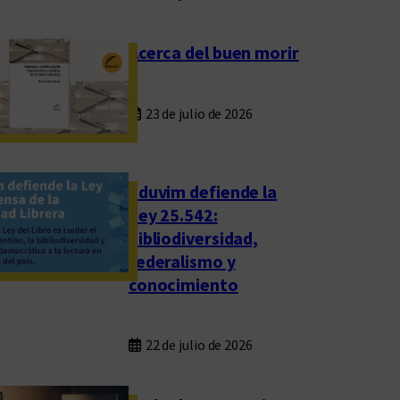
Acerca del buen morir
23 de julio de 2026
Eduvim defiende la
Ley 25.542:
bibliodiversidad,
federalismo y
conocimiento
22 de julio de 2026