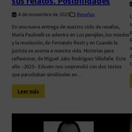
sus relatos. Posibilidades
a
r
4 de noviembre de 2025
Reseñas
L
t
s
En una nueva entrega de nuestro ciclo de reseñas,
a
p
María Paulinelli se adentra en Los perejiles, los miedos
d
R
y la revolución, de Fernando Reati y en Cuando la
i
s
justicia se asoma a nuestra vida. Historias para
m
d
reflexionar, de Miguel Julio Rodríguez Villafañe. Este
e
C
año –2025– Eduvim nos sorprendió con dos textos
n
que parodiaban similitudes en…
s
i
ó
:
Leer más
n
L
q
o
u
s
e
m
e
o