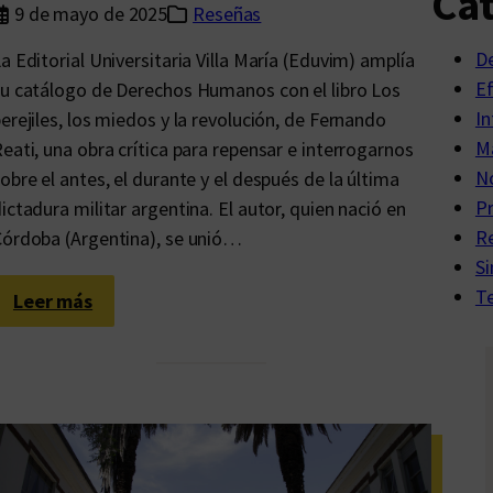
Cat
s
e
9 de mayo de 2025
Reseñas
a
r
D
a Editorial Universitaria Villa María (Eduvim) amplía
l
:
E
u catálogo de Derechos Humanos con el libro Los
d
E
In
erejiles, los miedos y la revolución, de Fernando
a
l
Ma
eati, una obra crítica para repensar e interrogarnos
d
v
No
obre el antes, el durante y el después de la última
a
i
P
ictadura militar argentina. El autor, quien nació en
c
a
R
órdoba (Argentina), se unió…
o
j
Si
n
e
Te
:
Leer más
l
r
¿
a
o
P
c
i
a
u
n
r
l
c
a
t
a
q
u
n