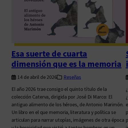
a
b
i
e
n
t
Esa suerte de cuarta
r
a
dimensión que es la memoria
t
a
14 de abril de 2026
Reseñas
d
El año 2026 trae consigo el quinto título de la
¿
a
colección Caterva, dirigida por José Di Marco: El
¿
,
antiguo alimento de los héroes, de Antonio Marimón.
e
a
Un libro en el que memoria, literatura y política se
p
t
articulan para narrar utopías, imágenes de otra época
p
o
y la heroicidad que vistió a tantos hombres en un
i