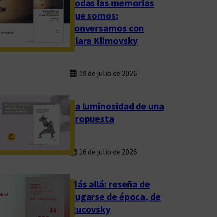
Todas las memorias
que somos:
conversamos con
Clara Klimovsky
19 de julio de 2026
La luminosidad de una
propuesta
16 de julio de 2026
Más allá: reseña de
Fugarse de época, de
Rucovsky