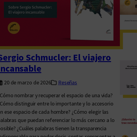
c
o
m
p
l
e
t
Sergio Schmucler: El viajero
a
incansable
s
d
20 de marzo de 2026
Reseñas
e
Cómo nombrar y recuperar el espacio de una vida?
J
Cómo distinguir entre lo importante y lo accesorio
o
n ese espacio de cada hombre? ¿Cómo elegir las
s
alabras que puedan referenciar lo más cercano a lo
é
osible? ¿Cuáles palabras tienen la transparencia
H
ndispensable para poder decir, contar, representar a