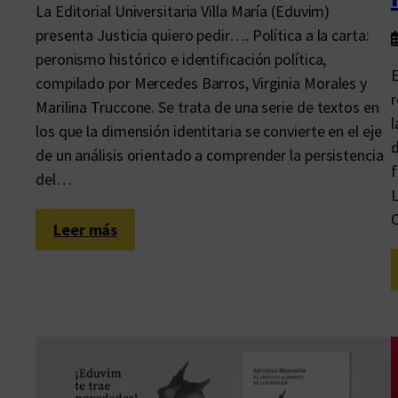
La Editorial Universitaria Villa María (Eduvim)
presenta Justicia quiero pedir…. Política a la carta:
peronismo histórico e identificación política,
E
compilado por Mercedes Barros, Virginia Morales y
r
Marilina Truccone. Se trata de una serie de textos en
l
los que la dimensión identitaria se convierte en el eje
d
de un análisis orientado a comprender la persistencia
f
del…
L
O
:
Leer más
E
n
l
a
m
e
s