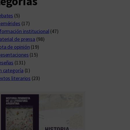
egorías
ebates
(5)
femérides
(17)
formación institucional
(47)
terial de prensa
(98)
ta de opinión
(19)
resentaciones
(15)
eseñas
(131)
n categoría
(1)
xtos literarios
(23)