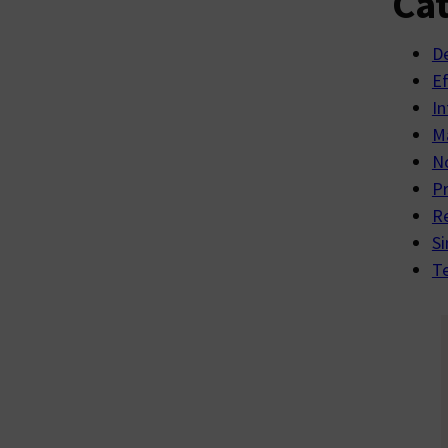
Cat
D
E
In
Ma
No
P
R
Si
Te