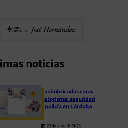
imas noticias
Las imbricadas caras
del prisma: seguridad
y policía en Córdoba
23 de julio de 2026