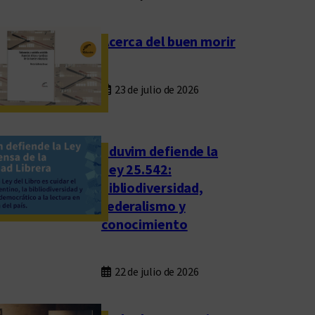
Acerca del buen morir
23 de julio de 2026
Eduvim defiende la
Ley 25.542:
bibliodiversidad,
federalismo y
conocimiento
22 de julio de 2026