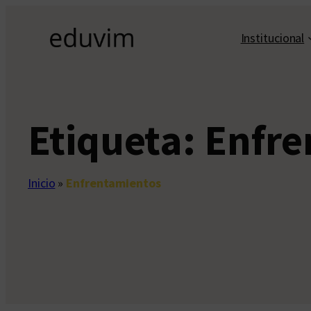
Saltar
al
Institucional
contenido
Etiqueta:
Enfre
Inicio
»
Enfrentamientos