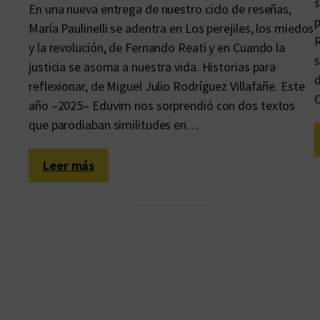
s
En una nueva entrega de nuestro ciclo de reseñas,
p
María Paulinelli se adentra en Los perejiles, los miedos
R
y la revolución, de Fernando Reati y en Cuando la
s
justicia se asoma a nuestra vida. Historias para
d
reflexionar, de Miguel Julio Rodríguez Villafañe. Este
C
año –2025– Eduvim nos sorprendió con dos textos
que parodiaban similitudes en…
:
Leer más
L
o
s
m
o
m
e
n