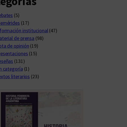
egorías
ebates
(5)
femérides
(17)
formación institucional
(47)
terial de prensa
(98)
ta de opinión
(19)
resentaciones
(15)
eseñas
(131)
n categoría
(1)
xtos literarios
(23)