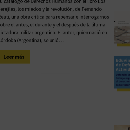
u catálogo de Derechos Humanos con el libro Los
erejiles, los miedos y la revolución, de Fernando
eati, una obra crítica para repensar e interrogarnos
obre el antes, el durante y el después de la última
ictadura militar argentina. El autor, quien nació en
órdoba (Argentina), se unió…
:
Leer más
¿
P
a
r
a
q
u
é
h