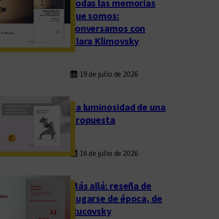
Todas las memorias
que somos:
conversamos con
Clara Klimovsky
19 de julio de 2026
La luminosidad de una
propuesta
16 de julio de 2026
Más allá: reseña de
Fugarse de época, de
Rucovsky