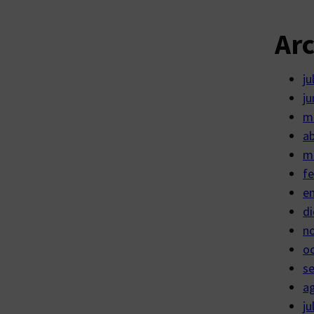
Ar
ju
ju
m
ab
m
fe
e
di
n
o
s
a
ju