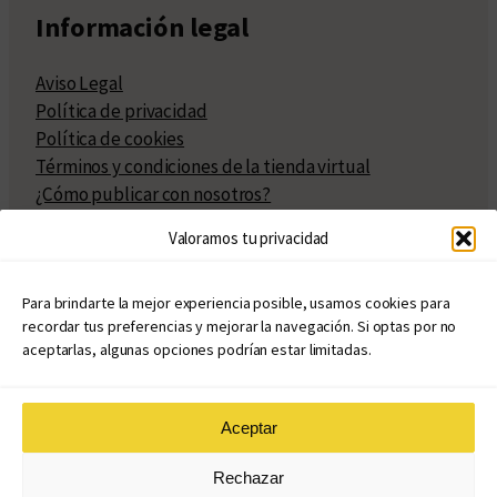
Información legal
Aviso Legal
Política de privacidad
Política de cookies
Términos y condiciones de la tienda virtual
¿Cómo publicar con nosotros?
Compra y venta de derechos
Valoramos tu privacidad
Políticas de publicación
Facturación
Políticas de coedición
Para brindarte la mejor experiencia posible, usamos cookies para
recordar tus preferencias y mejorar la navegación. Si optas por no
Atribuciones
aceptarlas, algunas opciones podrían estar limitadas.
Aceptar
© Copyright 2020 – 2026
Rechazar
eduvim.com.ar
| Todos los derechos reservados