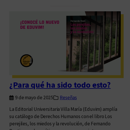
e
n
s
s
a
y
a
r
e
l
s
e
n
¿Para qué ha sido todo esto?
t
i
9 de mayo de 2025
Reseñas
d
o
La Editorial Universitaria Villa María (Eduvim) amplía
su catálogo de Derechos Humanos con el libro Los
perejiles, los miedos y la revolución, de Fernando