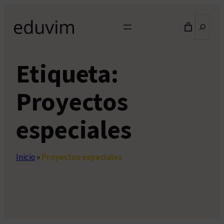
Saltar
Buscar
al
contenido
Etiqueta:
Proyectos
especiales
Inicio
»
Proyectos especiales