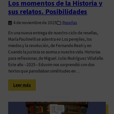
Los momentos de la Historia y
e
sus relatos. Posibilidades
s
e
4 de noviembre de 2025
Reseñas
n
p
En una nueva entrega de nuestro ciclo de reseñas,
a
María Paulinelli se adentra en Los perejiles, los
p
miedos y la revolución, de Fernando Reati y en
e
Cuando la justicia se asoma a nuestra vida. Historias
l
para reflexionar, de Miguel Julio Rodríguez Villafañe.
:
Este año –2025– Eduvim nos sorprendió con dos
l
textos que parodiaban similitudes en…
i
t
:
Leer más
e
L
r
o
a
s
t
m
u