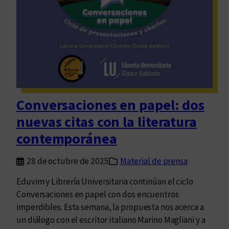
o
r
m
a
e
,
n
p
t
e
o
n
s
s
d
a
Conversaciones en papel: dos
e
m
nuevas citas con la literatura
l
i
a
contemporánea
e
H
n
i
28 de octubre de 2025
Material de prensa
t
s
o
Eduvim y Librería Universitaria continúan el ciclo
t
c
Conversaciones en papel con dos encuentros
o
r
imperdibles. Esta semana, la propuesta nos acerca a
r
í
un diálogo con el escritor italiano Marino Magliani y a
i
t