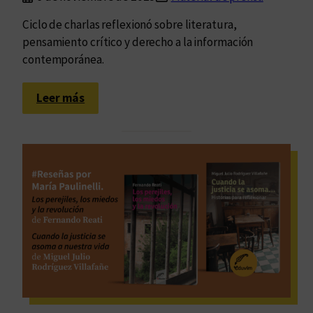
Ciclo de charlas reflexionó sobre literatura,
pensamiento crítico y derecho a la información
contemporánea.
:
Leer más
C
o
n
v
e
r
s
a
c
i
o
n