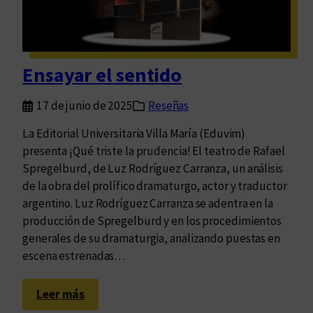
c
a
m
i
Ensayar el sentido
n
a
17 de junio de 2025
Reseñas
n
t
La Editorial Universitaria Villa María (Eduvim)
e
presenta ¡Qué triste la prudencia! El teatro de Rafael
d
Spregelburd, de Luz Rodríguez Carranza, un análisis
e
de la obra del prolífico dramaturgo, actor y traductor
l
argentino. Luz Rodríguez Carranza se adentra en la
a
producción de Spregelburd y en los procedimientos
s
generales de su dramaturgia, analizando puestas en
c
escena estrenadas…
a
l
:
Leer más
l
E