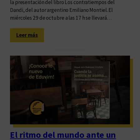
la presentación del libro Los contratiempos del
a
i
Dandi, del autor argentino Emiliano Montiel. El
y
c
miércoles 29 de octubre a las 17 h se llevará…
s
o
u
y
:
s
Leer más
d
C
r
e
o
e
r
n
l
e
v
a
c
e
t
h
r
o
o
s
s
a
a
.
l
c
P
a
i
o
i
o
s
n
n
i
f
El ritmo del mundo ante un
e
b
o