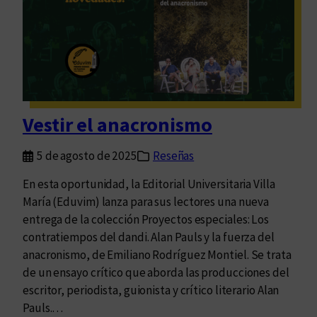
m
c
e
o
i
m
d
t
p
e
a
o
l
s
r
m
c
á
u
o
Vestir el anacronismo
n
n
n
e
d
l
5 de agosto de 2025
Reseñas
a
o
a
a
En esta oportunidad, la Editorial Universitaria Villa
l
n
María (Eduvim) lanza para sus lectores una nueva
i
t
entrega de la colección Proyectos especiales: Los
t
e
contratiempos del dandi. Alan Pauls y la fuerza del
e
u
anacronismo, de Emiliano Rodríguez Montiel. Se trata
r
n
de un ensayo crítico que aborda las producciones del
a
j
escritor, periodista, guionista y crítico literario Alan
t
u
Pauls.…
u