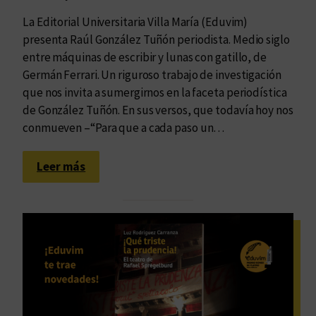
s
La Editorial Universitaria Villa María (Eduvim)
m
presenta Raúl González Tuñón periodista. Medio siglo
o
entre máquinas de escribir y lunas con gatillo, de
Germán Ferrari. Un riguroso trabajo de investigación
que nos invita a sumergirnos en la faceta periodística
de González Tuñón. En sus versos, que todavía hoy nos
conmueven –“Para que a cada paso un…
:
Leer más
E
l
e
t
e
r
n
o