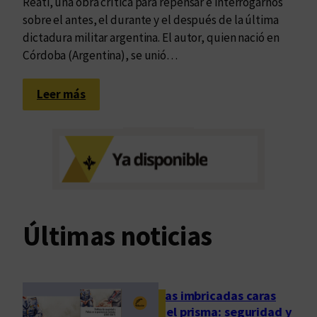
Reati, una obra crítica para repensar e interrogarnos
sobre el antes, el durante y el después de la última
dictadura militar argentina. El autor, quien nació en
Córdoba (Argentina), se unió…
:
Leer más
¿
P
a
r
a
q
u
Últimas noticias
é
h
a
s
Las imbricadas caras
i
del prisma: seguridad y