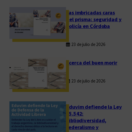
Las imbricadas caras
del prisma: seguridad y
policía en Córdoba
23 de julio de 2026
Acerca del buen morir
23 de julio de 2026
Eduvim defiende la Ley
25.542:
bibliodiversidad,
federalismo y