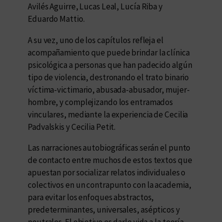
Avilés Aguirre, Lucas Leal, Lucía Riba y
Eduardo Mattio.
A su vez, uno de los capítulos refleja el
acompañamiento que puede brindar la clínica
psicológica a personas que han padecido algún
tipo de violencia, destronando el trato binario
víctima-victimario, abusada-abusador, mujer-
hombre, y complejizando los entramados
vinculares, mediante la experiencia de Cecilia
Padvalskis y Cecilia Petit.
Las narraciones autobiográficas serán el punto
de contacto entre muchos de estos textos que
apuestan por socializar relatos individuales o
colectivos en un contrapunto con la academia,
para evitar los enfoques abstractos,
predeterminantes, universales, asépticos y
neutrales. El objetivo es darle vida a la teoría