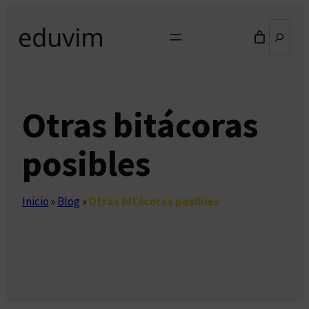
Saltar
Buscar
al
contenido
Otras bitácoras
posibles
Inicio
»
Blog
»
Otras bitácoras posibles