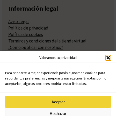
Información legal
Aviso Legal
Política de privacidad
Política de cookies
Términos y condiciones de la tienda virtual
¿Cómo publicar con nosotros?
Compra y venta de derechos
Valoramos tu privacidad
Políticas de publicación
Facturación
Políticas de coedición
Para brindarte la mejor experiencia posible, usamos cookies para
recordar tus preferencias y mejorar la navegación. Si optas por no
Atribuciones
aceptarlas, algunas opciones podrían estar limitadas.
Aceptar
© Copyright 2020 – 2026
Rechazar