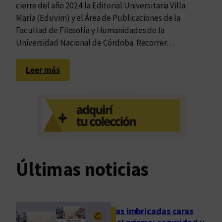
cierre del año 2024 la Editorial Universitaria Villa
María (Eduvim) y el Área de Publicaciones de la
Facultad de Filosofía y Humanidades de la
Universidad Nacional de Córdoba. Recorrer…
:
Leer más
O
t
r
a
s
b
i
Últimas noticias
t
á
c
o
Las imbricadas caras
r