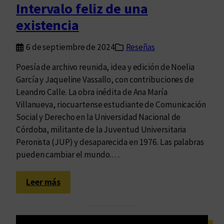
Intervalo feliz de una
a
r
existencia
m
o
i
,
6 de septiembre de 2024
Reseñas
c
i
a
n
Poesía de archivo reunida, idea y edición de Noelia
l
t
García y Jaqueline Vassallo, con contribuciones de
y
e
Leandro Calle. La obra inédita de Ana María
f
r
Villanueva, riocuartense estudiante de Comunicación
r
c
Social y Derecho en la Universidad Nacional de
a
a
Córdoba, militante de la Juventud Universitaria
t
m
Peronista (JUP) y desaparecida en 1976. Las palabras
e
b
pueden cambiar el mundo.…
r
i
n
o
:
Leer más
a
y
I
l
n
e
t
c