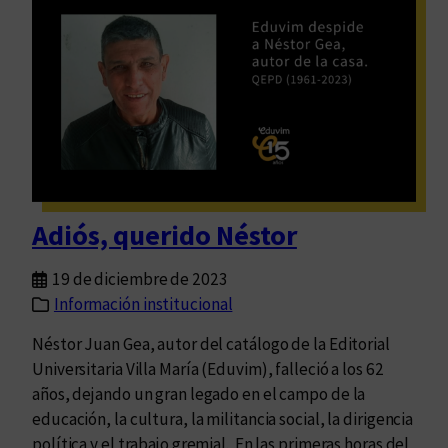
e
t
r
u
v
r
a
a
l
o
f
e
l
Adiós, querido Néstor
i
z
19 de diciembre de 2023
d
Información institucional
e
u
Néstor Juan Gea, autor del catálogo de la Editorial
n
Universitaria Villa María (Eduvim), falleció a los 62
a
años, dejando un gran legado en el campo de la
e
educación, la cultura, la militancia social, la dirigencia
x
política y el trabajo gremial. En las primeras horas del