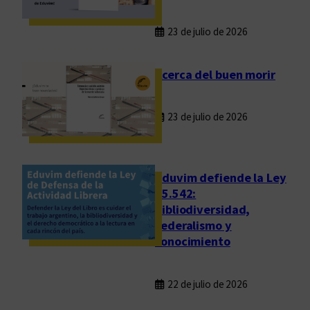
N
é
23 de julio de 2026
s
t
o
Acerca del buen morir
r
23 de julio de 2026
Eduvim defiende la Ley
25.542:
bibliodiversidad,
federalismo y
conocimiento
22 de julio de 2026