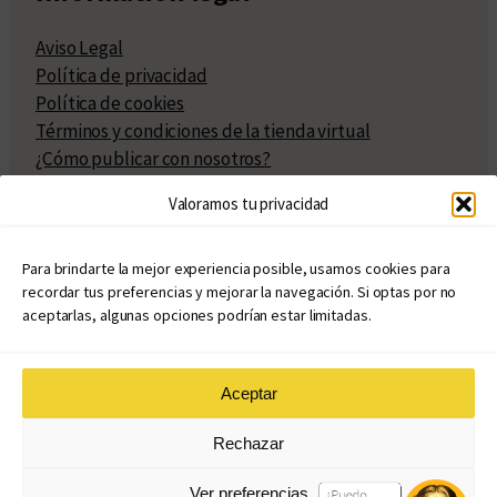
Aviso Legal
Política de privacidad
Política de cookies
Términos y condiciones de la tienda virtual
¿Cómo publicar con nosotros?
Compra y venta de derechos
Valoramos tu privacidad
Políticas de publicación
Facturación
Políticas de coedición
Para brindarte la mejor experiencia posible, usamos cookies para
recordar tus preferencias y mejorar la navegación. Si optas por no
Atribuciones
aceptarlas, algunas opciones podrían estar limitadas.
Aceptar
© Copyright 2020 – 2026
Rechazar
eduvim.com.ar
| Todos los derechos reservados
Ver preferencias