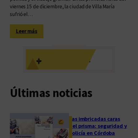
i
viernes 15 de diciembre, la ciudad de Villa María
s
sufrió el…
t
e
:
Leer más
n
A
c
d
i
i
a
ó
s
,
q
Últimas noticias
u
e
r
i
Las imbricadas caras
d
del prisma: seguridad y
o
policía en Córdoba