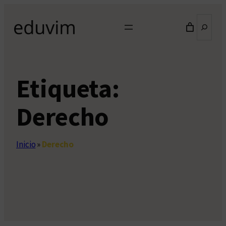
Saltar
Buscar
al
contenido
Etiqueta:
Derecho
Inicio
»
Derecho