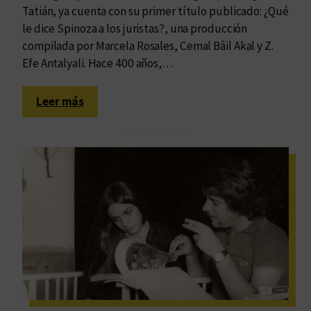
l
Tatián, ya cuenta con su primer título publicado: ¿Qué
u
e
le dice Spinoza a los juristas?, una producción
n
s
compilada por Marcela Rosales, Cemal Bâil Akal y Z.
e
Efe Antalyali. Hace 400 años,…
s
p
:
a
Leer más
C
c
o
i
n
o
v
d
e
e
r
e
s
n
a
c
c
u
i
e
ó
n
n
t