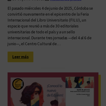
El pasado miércoles 4 de junio de 2025, Córdoba se
convirtió nuevamente en el epicentro de la Feria
Internacional del Libro Universitario (FILU), un
espacio que reunió a más de 30 editoriales
universitarias de todo el país y a un sello
internacional. Durante tres jornadas —del 4 al 6 de
junio—, el Centro Cultural de…
:
Leer más
F
e
r
i
a
I
n
t