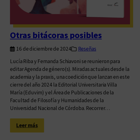
e
r
n
a
Otras bitácoras posibles
c
i
16 de diciembre de 2024
Reseñas
o
n
Lucía Riba y Fernanda Schiavoni se reunieron para
a
editar Agenda de género(s). Miradas actuales desde la
l
academia y la praxis, una coedición que lanzan en este
d
cierre del año 2024 la Editorial Universitaria Villa
e
María (Eduvim) y el Área de Publicaciones de la
l
Facultad de Filosofía y Humanidades de la
L
Universidad Nacional de Córdoba. Recorrer…
i
b
:
Leer más
r
O
o