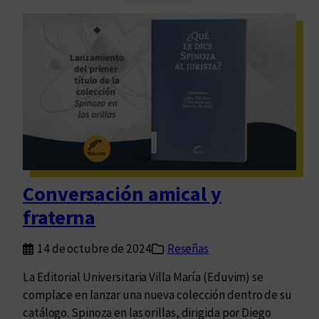
t
U
r
n
a
i
s
v
b
e
i
r
t
s
á
i
c
t
o
a
r
Conversación amical y
r
a
i
fraterna
s
o
p
2
14 de octubre de 2024
Reseñas
o
0
s
La Editorial Universitaria Villa María (Eduvim) se
2
i
complace en lanzar una nueva colección dentro de su
5
b
catálogo. Spinoza en las orillas, dirigida por Diego
: